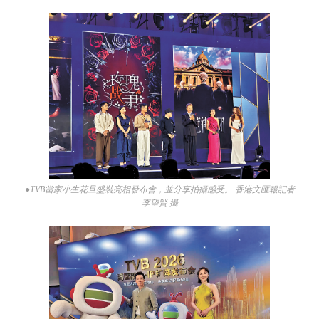
●TVB當家小生花旦盛裝亮相發布會，並分享拍攝感受。 香港文匯報記者
李望賢 攝