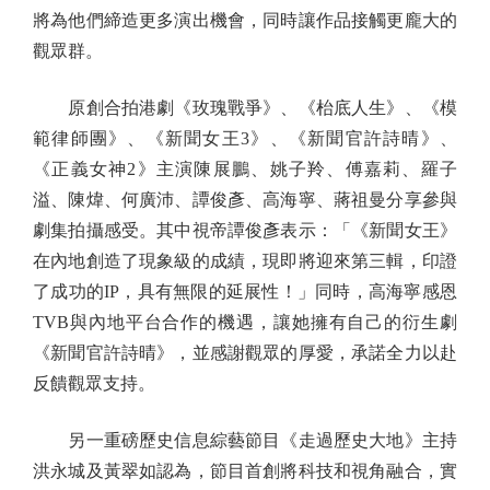
將為他們締造更多演出機會，同時讓作品接觸更龐大的
觀眾群。
原創合拍港劇《玫瑰戰爭》、《枱底人生》、《模
範律師團》、《新聞女王3》、《新聞官許詩晴》、
《正義女神2》主演陳展鵬、姚子羚、傅嘉莉、羅子
溢、陳煒、何廣沛、譚俊彥、高海寧、蔣祖曼分享參與
劇集拍攝感受。其中視帝譚俊彥表示：「《新聞女王》
在內地創造了現象級的成績，現即將迎來第三輯，印證
了成功的IP，具有無限的延展性！」同時，高海寧感恩
TVB與內地平台合作的機遇，讓她擁有自己的衍生劇
《新聞官許詩晴》，並感謝觀眾的厚愛，承諾全力以赴
反饋觀眾支持。
另一重磅歷史信息綜藝節目《走過歷史大地》主持
洪永城及黃翠如認為，節目首創將科技和視角融合，實