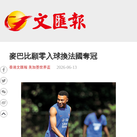
麥巴比願零入球換法國奪冠
2026-06-13
香港文匯報 美加墨世界盃