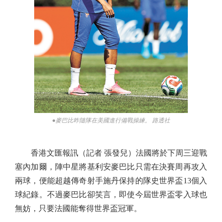
●麥巴比昨隨隊在美國進行備戰操練。 路透社
香港文匯報訊（記者 張發兒）法國將於下周三迎戰
塞內加爾，陣中星將基利安麥巴比只需在決賽周再攻入
兩球，便能超越傳奇射手施丹保持的隊史世界盃13個入
球紀錄。不過麥巴比卻笑言，即使今屆世界盃零入球也
無妨，只要法國能奪得世界盃冠軍。