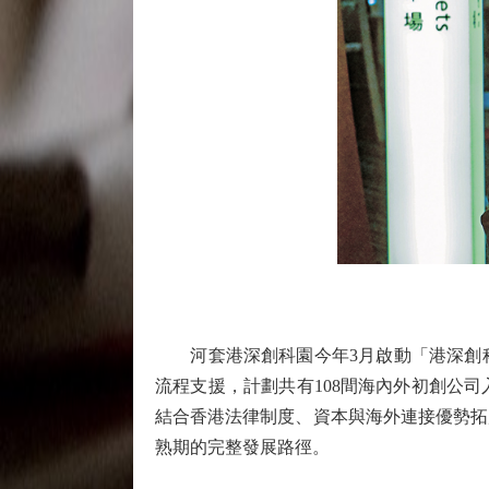
河套港深創科園今年3月啟動「港深創科
流程支援，計劃共有108間海內外初創公
結合香港法律制度、資本與海外連接優勢拓
熟期的完整發展路徑。