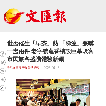
世盃催生「早茶」熱 「睇波」兼嘆
一盅兩件 老字號蓮香樓設巨幕吸客
市民旅客盛讚體驗新穎
2026-06-13
香港文匯報 美加墨世界盃