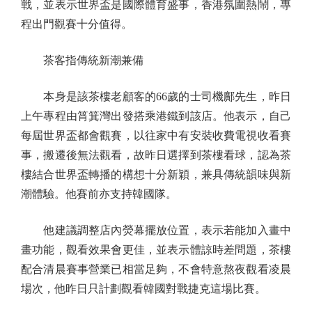
戰，並表示世界盃是國際體育盛事，香港氛圍熱鬧，專
程出門觀賽十分值得。
茶客指傳統新潮兼備
本身是該茶樓老顧客的66歲的士司機鄺先生，昨日
上午專程由筲箕灣出發搭乘港鐵到該店。他表示，自己
每屆世界盃都會觀賽，以往家中有安裝收費電視收看賽
事，搬遷後無法觀看，故昨日選擇到茶樓看球，認為茶
樓結合世界盃轉播的構想十分新穎，兼具傳統韻味與新
潮體驗。他賽前亦支持韓國隊。
他建議調整店內熒幕擺放位置，表示若能加入畫中
畫功能，觀看效果會更佳，並表示體諒時差問題，茶樓
配合清晨賽事營業已相當足夠，不會特意熬夜觀看凌晨
場次，他昨日只計劃觀看韓國對戰捷克這場比賽。