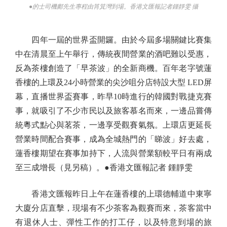
●的士司機鄺先生專程由筲箕灣到場。香港文匯報記者鍾靜雯 攝
四年一屆的世界盃開鑼。由於今屆多場關鍵比賽集
中在清晨至上午舉行，傳統夜間營業的酒吧難以受惠，
反為茶樓創造了「早茶波」的全新商機。百年老字號蓮
香樓的上環及24小時營業的尖沙咀分店特設大型 LED屏
幕，直播世界盃賽事，昨早10時進行的韓國對戰捷克賽
事，就吸引了不少市民以及旅客慕名而來，一邊品嘗傳
統粵式點心與茗茶，一邊享受觀賽氣氛。上環店更延長
營業時間配合賽事，成為全城熱門的「睇波」好去處，
蓮香樓期望在賽事加持下，人流與營業額較平日有兩成
至三成增長（見另稿）。●香港文匯報記者 鍾靜雯
香港文匯報昨日上午在蓮香樓的上環德輔道中東寧
大廈分店直擊，現場有不少茶客為觀賽而來，茶客當中
有退休人士、彈性工作的打工仔，以及特意到場的旅