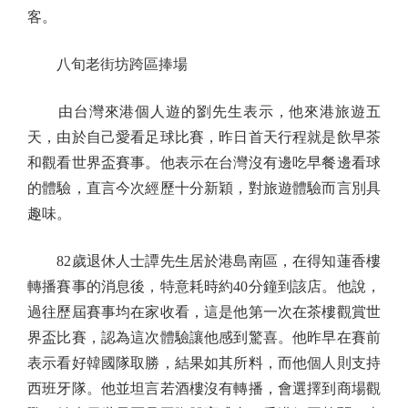
客。
八旬老街坊跨區捧場
由台灣來港個人遊的劉先生表示，他來港旅遊五
天，由於自己愛看足球比賽，昨日首天行程就是飲早茶
和觀看世界盃賽事。他表示在台灣沒有邊吃早餐邊看球
的體驗，直言今次經歷十分新穎，對旅遊體驗而言別具
趣味。
82歲退休人士譚先生居於港島南區，在得知蓮香樓
轉播賽事的消息後，特意耗時約40分鐘到該店。他說，
過往歷屆賽事均在家收看，這是他第一次在茶樓觀賞世
界盃比賽，認為這次體驗讓他感到驚喜。他昨早在賽前
表示看好韓國隊取勝，結果如其所料，而他個人則支持
西班牙隊。他並坦言若酒樓沒有轉播，會選擇到商場觀