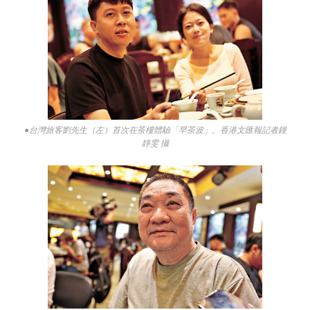
●台灣旅客劉先生（左）首次在茶樓體驗「早茶波」。香港文匯報記者鍾
靜雯 攝