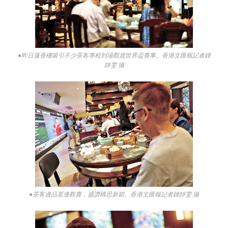
●昨日蓮香樓吸引不少茶客專程到場觀賞世界盃賽事。香港文匯報記者鍾
靜雯 攝
●茶客邊品茗邊觀賽，盛讚構思新穎。香港文匯報記者鍾靜雯 攝