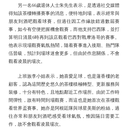
另一名66歲退休人士朱先生表示，是透過社交媒體
得知該茶樓轉播賽事的消息，便特地到場，表示經常與
朋友到酒吧觀看球賽，但過往因工作緣故錯過數屆賽
事，如今有空便把握機會觀賽，而他支持巴西隊，並打
算明日清晨6時再到該店觀看巴西對戰摩洛哥的賽事。
他表示現場觀賽氣氛熱鬧，隨着賽事進入後期、熱門隊
伍晉級，預計到場球迷會更多，但由於作息關係，不會
觀看凌晨的場次。
上班族李小姐表示，她喜愛足球，也是蓮香樓的老
顧客，認為這間歷史悠久的茶樓積極轉型、更新服務與
裝修，十分有特色，且地點鄰近工作場所。由於工作時
間彈性，故有時間到場觀賽，而這也是她首次在茶樓觀
看世界盃賽事。她亦是阿根廷隊與球星美斯的粉絲，過
往亦常和朋友到酒吧感受看球氣氛，惟因隔日需要工
作，故不會觀看凌晨場次。