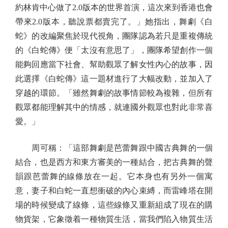
約林肯中心做了2.0版本的世界首演，這次來到香港也會
帶來2.0版本，聽說票都賣完了。」她指出，舞劇《白
蛇》的改編聚焦於現代視角，團隊認為若只是重複傳統
的《白蛇傳》便「太沒有意思了」，團隊希望創作一個
能夠回應當下社會、幫助觀眾了解女性內心的故事，因
此選擇《白蛇傳》這一題材進行了大幅改動，並加入了
穿越的環節。「雖然舞劇的故事情節較為複雜，但所有
觀眾都能理解其中的情感，就連國外觀眾也對此非常喜
愛。」
周可稱：「這部舞劇是芭蕾舞跟中國古典舞的一個
結合，也是西方和東方審美的一種結合，把古典舞的聲
韻跟芭蕾舞的線條放在一起。它本身也有另外一個寓
意，妻子和白蛇一直想衝破的內心束縛，而雷峰塔在開
場的時候變成了線條，這些線條又重新組成了現在的購
物貨架，它象徵着一種物質生活，當我們陷入物質生活