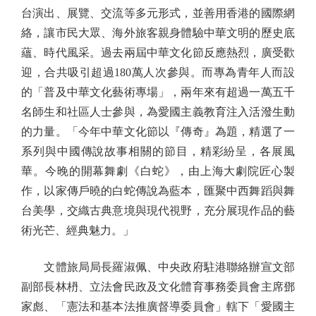
台演出、展覽、交流等多元形式，並善用香港的國際網
絡，讓市民大眾、海外旅客親身體驗中華文明的歷史底
蘊、時代風采。過去兩屆中華文化節反應熱烈，廣受歡
迎，合共吸引超過180萬人次參與。而專為青年人而設
的「普及中華文化藝術專場」，兩年來有超過一萬五千
名師生和社區人士參與，為愛國主義教育注入活潑生動
的力量。「今年中華文化節以『傳奇』為題，精選了一
系列與中國傳說故事相關的節目，精彩紛呈，各展風
華。今晚的開幕舞劇《白蛇》，由上海大劇院匠心製
作，以家傳戶曉的白蛇傳說為藍本，匯聚中西舞蹈與舞
台美學，交織古典意境與現代視野，充分展現作品的藝
術光芒、經典魅力。」
文體旅局局長羅淑佩、中央政府駐港聯絡辦宣文部
副部長林枬、立法會民政及文化體育事務委員會主席鄧
家彪、「憲法和基本法推廣督導委員會」轄下「愛國主