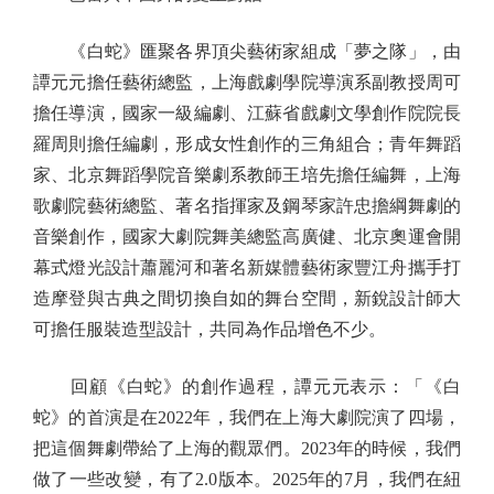
《白蛇》匯聚各界頂尖藝術家組成「夢之隊」，由
譚元元擔任藝術總監，上海戲劇學院導演系副教授周可
擔任導演，國家一級編劇、江蘇省戲劇文學創作院院長
羅周則擔任編劇，形成女性創作的三角組合；青年舞蹈
家、北京舞蹈學院音樂劇系教師王培先擔任編舞，上海
歌劇院藝術總監、著名指揮家及鋼琴家許忠擔綱舞劇的
音樂創作，國家大劇院舞美總監高廣健、北京奧運會開
幕式燈光設計蕭麗河和著名新媒體藝術家豐江舟攜手打
造摩登與古典之間切換自如的舞台空間，新銳設計師大
可擔任服裝造型設計，共同為作品增色不少。
回顧《白蛇》的創作過程，譚元元表示：「《白
蛇》的首演是在2022年，我們在上海大劇院演了四場，
把這個舞劇帶給了上海的觀眾們。2023年的時候，我們
做了一些改變，有了2.0版本。2025年的7月，我們在紐