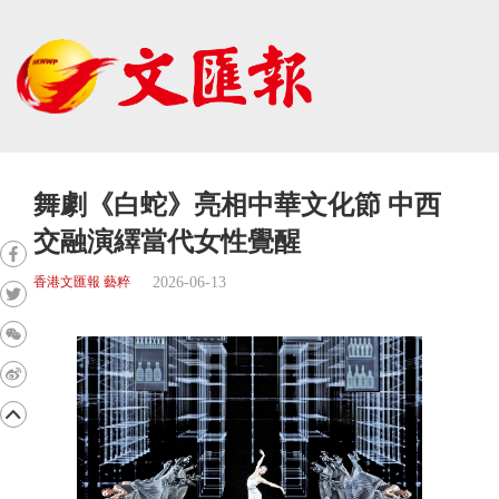
舞劇《白蛇》亮相中華文化節 中西
交融演繹當代女性覺醒
2026-06-13
香港文匯報 藝粹