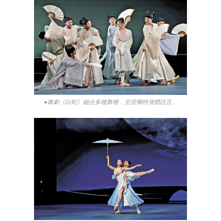
●舞劇《白蛇》融合多種舞種，呈現獨特身體語言。