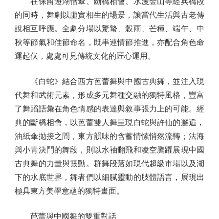
在保留遊湖借傘、斷橋相會、水漫金山等經典橋段
的同時，舞劇以虛實相生的場景，讓當代生活與古老傳
說相互呼應。全劇分場以驚蟄、穀雨、芒種、端午、中
秋等節氣和佳節命名，既串連情節推進，亦配合角色命
運起伏，處處可見傳統文化的匠心運用。
《白蛇》結合西方芭蕾舞與中國古典舞，並注入現
代舞和武術元素，形成多元舞種交融的獨特風格，豐富
了舞蹈語彙在角色情感的表達與敘事張力上的可能。經
典的斷橋相會，以芭蕾雙人舞呈現白蛇與許仙的邂逅，
油紙傘拋接之間，東方韻味的含蓄情愫悄然流轉；法海
與小青決鬥的舞段，則以水袖翻飛和凌空騰躍展現中國
古典舞的力量與靈動。群舞段落如現代超級市場以及湖
下的水底世界，舞者們以細膩靈動的肢體語言，展現出
極具東方美學意蘊的獨特畫面。
芭蕾與中國舞的雙重對話