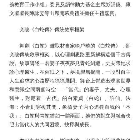
義教育工作小組」委員及韻律動力基金主席彭韻僖、康
文署署長陳詠雯等出席開幕典禮並擔任主禮嘉賓。
突破《白蛇傳》傳統敘事框架
舞劇《白蛇》雖取材自家喻戶曉的《白蛇傳》，卻
突破傳統敘事框架，以心理劇思路重新解構這個千古傳
說。故事講述一名妻子夜夜夢見青蛇糾纏，丈夫帶她求
診心理醫生，在催眠之下，夢境層層揭開，一段對自主
人生追求的心路歷程徐徐展開。舞台上營造出現實世界
和意識空間兩個時空──「當代」的妻子、丈夫、心理
醫生，對應着「古代」的白素貞（白蛇）、許仙、法
海；小青則穿梭其間，象徵妻子內心追尋自我的「本
我」。白蛇與青蛇猶如一體兩面，她們的對立與融合映
照出當代人的共同困境、抉擇與成長。