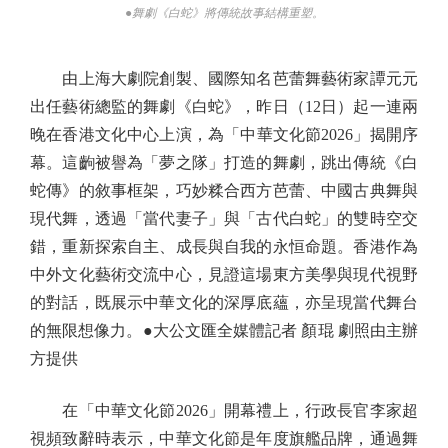
●舞劇《白蛇》將傳統故事結構重塑。
由上海大劇院創製、國際知名芭蕾舞藝術家譚元元
出任藝術總監的舞劇《白蛇》，昨日（12日）起一連兩
晚在香港文化中心上演，為「中華文化節2026」揭開序
幕。這齣被譽為「夢之隊」打造的舞劇，跳出傳統《白
蛇傳》的敘事框架，巧妙糅合西方芭蕾、中國古典舞與
現代舞，透過「當代妻子」與「古代白蛇」的雙時空交
錯，重新探索自主、成長與自我的永恒命題。香港作為
中外文化藝術交流中心，見證這場東方美學與現代視野
的對話，既展示中華文化的深厚底蘊，亦呈現當代舞台
的無限想像力。●大公文匯全媒體記者 顏琨 劇照由主辦
方提供
在「中華文化節2026」開幕禮上，行政長官李家超
視頻致辭時表示，中華文化節是年度旗艦品牌，通過舞