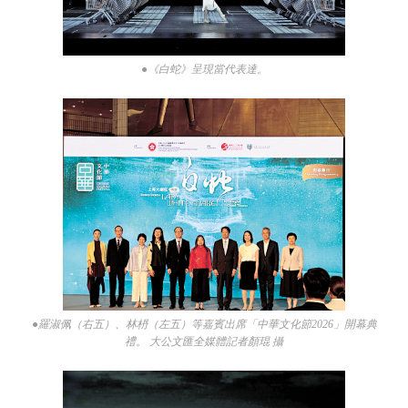
●《白蛇》呈現當代表達。
●羅淑佩（右五）、林枬（左五）等嘉賓出席「中華文化節2026」開幕典
禮。 大公文匯全媒體記者顏琨 攝