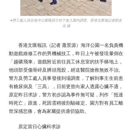
●勞工處人員在海洋公園職員引領下進入園內調查。香港文匯報記者劉友
光 攝
香港文匯報訊（記者 蕭景源）海洋公園一名負責機
動遊戲維修工作的男機械技工，昨日上午被發現暈倒在
「越礦飛車」遊戲附近前往員工休息室的扶手梯地上，
他頭部受傷骨碎及膊頭甩骹，經送醫院搶救無效不治。
警方及勞工處人員事發後到場調查，了解到事主生前患
有糖尿病及「三高」，日前更曾向家人透露心臟不適，
原定昨日求診，警方初步認為事件無可疑，列作「抵達
時死亡」跟進，死因需稍後剖驗確定。園方對有員工離
世深感悲痛，會為家屬提供適切協助。
原定當日心臟科求診