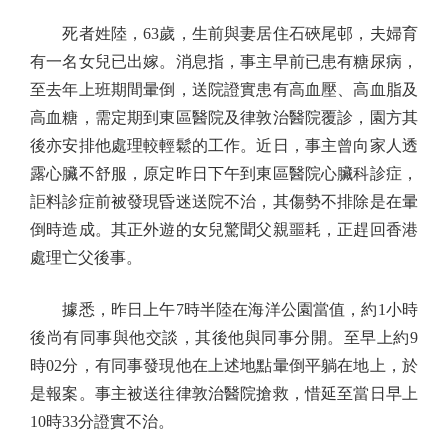
死者姓陸，63歲，生前與妻居住石硤尾邨，夫婦育
有一名女兒已出嫁。消息指，事主早前已患有糖尿病，
至去年上班期間暈倒，送院證實患有高血壓、高血脂及
高血糖，需定期到東區醫院及律敦治醫院覆診，園方其
後亦安排他處理較輕鬆的工作。近日，事主曾向家人透
露心臟不舒服，原定昨日下午到東區醫院心臟科診症，
詎料診症前被發現昏迷送院不治，其傷勢不排除是在暈
倒時造成。其正外遊的女兒驚聞父親噩耗，正趕回香港
處理亡父後事。
據悉，昨日上午7時半陸在海洋公園當值，約1小時
後尚有同事與他交談，其後他與同事分開。至早上約9
時02分，有同事發現他在上述地點暈倒平躺在地上，於
是報案。事主被送往律敦治醫院搶救，惜延至當日早上
10時33分證實不治。