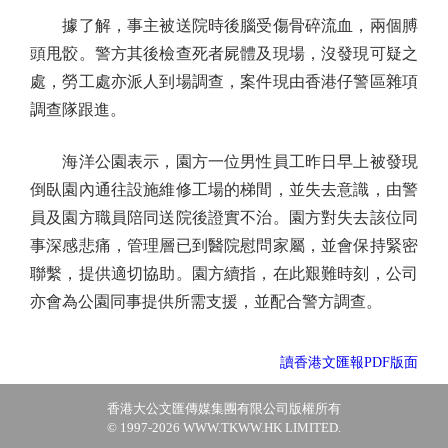
據了解，事主被送院時後腦受傷骨碎流血，兩個膊
頭甩骹。警方其後檢查死者屍體及現場，沒發現可疑之
處，勞工處亦派人到場調查，案件現由香港仔警區雜項
調查隊跟進。
海洋公園表示，園方一位男性員工昨日早上被發現
倒臥園內通往設施維修工場的梯間，並失去意識，由警
員及園方職員陪同送院後證實不治。園方對失去該位同
事深感悲痛，管理層已到醫院慰問家屬，並會保持緊密
聯繫，提供適切協助。園方續指，在此艱難時刻，公司
亦會為公園同事提供所需支援，並配合警方調查。
讀香港文匯報PDF版面
香港大公文匯傳媒集團有限公司版權所有
© 1997-2026 WWW.TKWW.HK LIMITED.