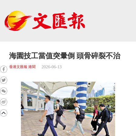
海園技工當值突暈倒 頭骨碎裂不治
2026-06-13
香港文匯報 港聞