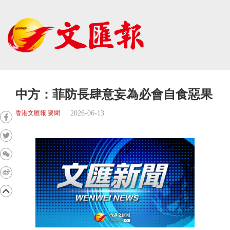
中方：菲防長肆意妄為必會自食惡果
2026-06-13
香港文匯報 要聞