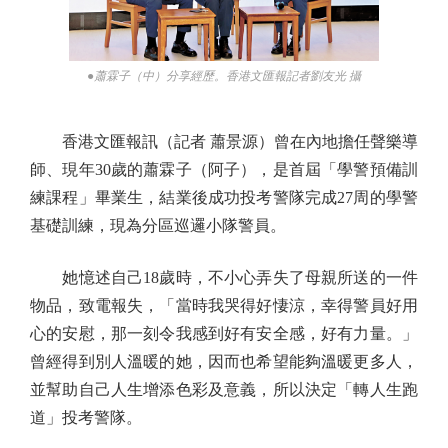
●蕭霖子（中）分享經歷。香港文匯報記者劉友光 攝
香港文匯報訊（記者 蕭景源）曾在內地擔任聲樂導
師、現年30歲的蕭霖子（阿子），是首屆「學警預備訓
練課程」畢業生，結業後成功投考警隊完成27周的學警
基礎訓練，現為分區巡邏小隊警員。
她憶述自己18歲時，不小心弄失了母親所送的一件
物品，致電報失，「當時我哭得好悽涼，幸得警員好用
心的安慰，那一刻令我感到好有安全感，好有力量。」
曾經得到別人溫暖的她，因而也希望能夠溫暖更多人，
並幫助自己人生增添色彩及意義，所以決定「轉人生跑
道」投考警隊。