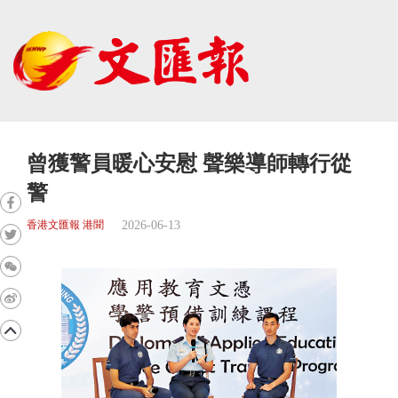
曾獲警員暖心安慰 聲樂導師轉行從
警
2026-06-13
香港文匯報 港聞