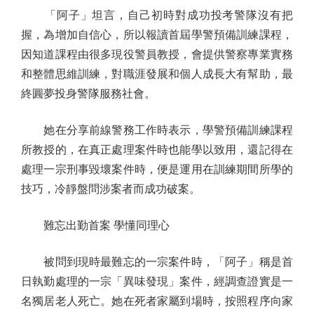
「阿子」坦言，自己初時對成功投考警隊沒有把
握，為增加自信心，所以報讀首屆學警預備訓練課程，
因知道課程由很多現役警員教授，會提供警察專業實務
和整體思維訓練，對職涯發展和個人成長大有幫助，最
終圓夢投身警隊服務社會。
她在分享前線警務工作時表示，學警預備訓練課程
所教授的，在真正處理案件時也能學以致用，還記得在
處理一宗刑事毀壞案件時，便是運用在訓練期間所學的
技巧，冷靜盤問涉案者而成功破案。
難忘出勤首案 學懂同理心
被問到現時最難忘的一宗案件時，「阿子」稱是首
日執勤處理的一宗「異味發現」案件，經調查證實是一
名獨居老人死亡。她在死者家屬到場時，按照程序向家