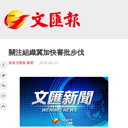
關注組織冀加快審批步伐
2026-06-13
香港文匯報 要聞