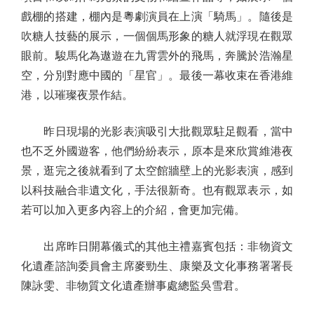
戲棚的搭建，棚內是粵劇演員在上演「騎馬」。隨後是
吹糖人技藝的展示，一個個馬形象的糖人就浮現在觀眾
眼前。駿馬化為遨遊在九霄雲外的飛馬，奔騰於浩瀚星
空，分別對應中國的「星官」。最後一幕收束在香港維
港，以璀璨夜景作結。
昨日現場的光影表演吸引大批觀眾駐足觀看，當中
也不乏外國遊客，他們紛紛表示，原本是來欣賞維港夜
景，逛完之後就看到了太空館牆壁上的光影表演，感到
以科技融合非遺文化，手法很新奇。也有觀眾表示，如
若可以加入更多內容上的介紹，會更加完備。
出席昨日開幕儀式的其他主禮嘉賓包括：非物資文
化遺產諮詢委員會主席麥勁生、康樂及文化事務署署長
陳詠雯、非物質文化遺產辦事處總監吳雪君。