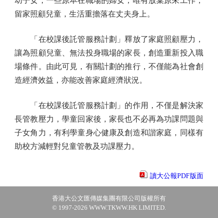
幼子女，一些原本在職場的婦女，唯有放棄原來工作，
留家照顧兒童，生活重擔落在丈夫身上。
「在校課後託管服務計劃」釋放了家庭照顧壓力，
讓為照顧兒童、無法投身職場的家長，創造重新投入職
場條件。由此可見，有關計劃的推行，不僅能為社會創
造經濟效益，亦能改善家庭經濟狀況。
「在校課後託管服務計劃」的作用，不僅是解決家
長管教壓力，學童回家後，家長也不必再為功課問題與
子女角力，有利學童身心健康及創造和諧家庭，同樣有
助校方減輕對兒童管教及功課壓力。
讀大公報PDF版面
香港大公文匯傳媒集團有限公司版權所有
© 1997-2026 WWW.TKWW.HK LIMITED.