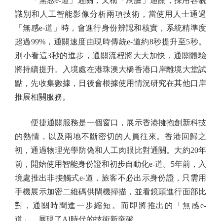
「無感e-道」通關，又稱「刷臉」通關，採用容貌
識別和人工智能影像分析兩項技術，當使用人士通過
「無感e-道」時，會進行身份辨認和核實，系統精準度
超過99%，通關速度由現時傳統e-道約8秒提升至5秒。
別小看這3秒的進步，通關流程將大大加快，通關體驗
將持續提升。入境處在港珠澳大橋香港口岸離境大堂試
點，先收集數據，日後會根據使用情況研究在其他口岸
推展相關服務。
便捷通關服務是一個窗口，展示香港擁抱創新科技
的熱情，以及兩地不斷密切的人員往來。香港回歸之
初，通過物理光學防偽和人工肉眼比對通關。大約20年
前，開始使用智能身份證和初步自動化e-道。5年前，入
境處推出非接觸式e-道，旅客不必出示身份證，只需用
手機展示加密二維碼供閘機掃描，並看鏡頭進行面部比
對，通關時間進一步縮短。而即將推出的「無感e-
道」，展現了AI時代的技術新突破。