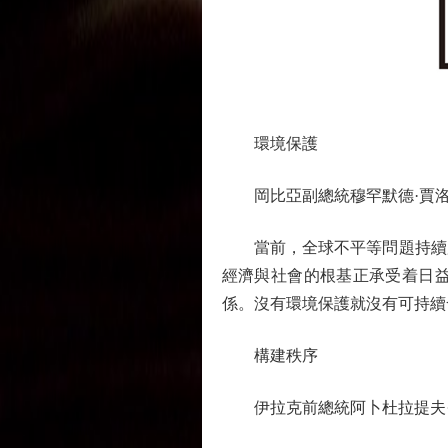
環境保護
岡比亞副總統穆罕默德·賈
當前，全球不平等問題持續加
經濟與社會的根基正承受着日
係。沒有環境保護就沒有可持續
構建秩序
伊拉克前總統阿卜杜拉提夫·穆