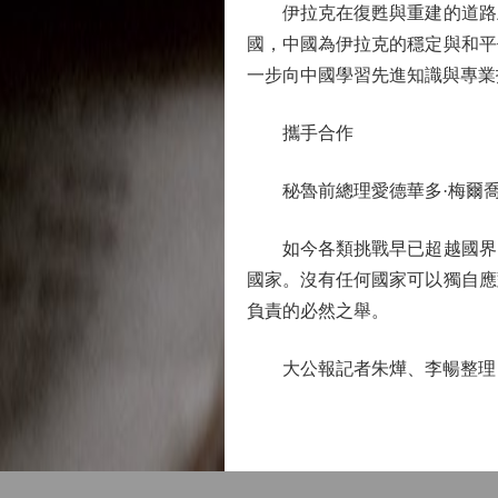
伊拉克在復甦與重建的道路上
國，中國為伊拉克的穩定與和平
一步向中國學習先進知識與專業
攜手合作
秘魯前總理愛德華多·梅爾喬·
如今各類挑戰早已超越國界、
國家。沒有任何國家可以獨自應
負責的必然之舉。
大公報記者朱燁、李暢整理