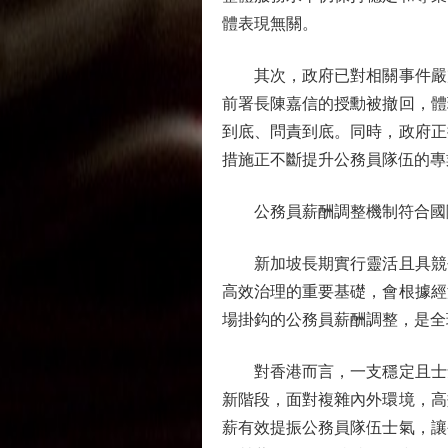
體表現無關。
其次，政府已對相關事件嚴肅
前署長陳嘉信的授勳被撤回，體
到底、問責到底。同時，政府正
措施正不斷提升公務員隊伍的專
公務員薪酬調整機制符合國際
新加坡長期實行靈活且具競爭
高效治理的重要基礎，會根據經
場掛鈎的公務員薪酬調整，是全
對香港而言，一支穩定且士氣
新階段，面對複雜內外環境，高
薪有效提振公務員隊伍士氣，讓