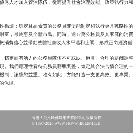
優秀人才加入管治隊伍，從而提升社會治理效能、政策執行力
循環：穩定且高素質的公務員隊伍能制定和執行更具戰略性的
財富，最終惠及全體市民。同時，逾17萬公務員及其家庭的消
振消費信心並帶動整體社會收入水平溫和上調，形成正向經濟循
穩定而有活力的公務員隊伍不可或缺。適度、合理的薪酬調整
現。我們應理性看待公務員薪酬調整，肯定其合法合情合理的
機制，讓獎懲並重。唯有如此，方能打造一支更高效、更專業
的保障。
香港大公文匯傳媒集團有限公司版權所有
© 1997-2026 WWW.TKWW.HK LIMITED.