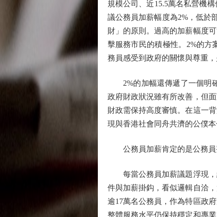
規模公司、近15.5萬名私營
議公務員加薪幅度為2%，低於
財」的原則。過高的加薪幅度可
擊服務市民的積極性。2%的方
務員感受到政府的關懷與尊重，
2%的加幅還傳遞了一個明確信
政府財政狀況雖有所改善，但面
財政需保持高度審慎。在這一背
現與香港社會同舟共濟的公僕本
公務員加薪肯定的是公務員整
每當公務員加薪議題浮現，總
件與加薪掛鈎，看似邏輯自洽，
逾17萬名公務員，作為特區政
整體服務水平仍保持穩定和專業