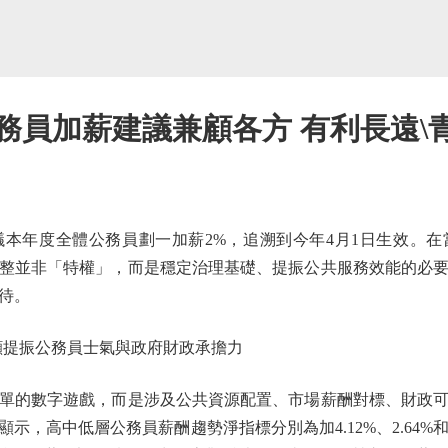
務員加薪建議兼顧各方 有利長遠\青
年度全體公務員劃一加薪2%，追溯到今年4月1日生效。在
整並非「特權」，而是穩定治理基礎、提振公共服務效能的必
待。
提振公務員士氣與政府財政承擔力
的數字遊戲，而是涉及公共資源配置、市場薪酬對標、財政可
顯示，高中低層公務員薪酬趨勢淨指標分別為加4.12%、2.64%和1