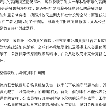
機構僱員的薪酬調整情況得出，客觀反映了過去一年私營市場的薪
部分薪酬趨勢淨指標，是過去4年除凍薪外幅度最低的薪酬調整
能加重公帑負擔，擠壓其他民生開支和社會投資空間；而過低
案在二者之間找到了平衡點，既避免了財政過度擴張，又為公
是負責任的財政選擇。
號：政府認可公務員的貢獻，但亦要求公務員與社會共渡時艱、共
對地緣政治衝突影響、全球利率環境變化以及香港未來發展仍
景下，公務員隊伍應體現擔當精神，在公共財政尚未完全寬裕
色。
體表現，與個別事件無關
有聲音以個別公務員服務失當、效率低下或操守問題為由，質
實則犯了「以偏概全」的邏輯謬誤。首先，個別事件不能代表
府運作的支柱，公務員在行政主導體制下承擔的治理任務重，工
。公務員薪酬調整是基於宏觀機制的制度安排，是對公務員集