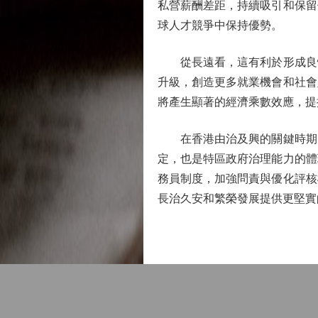
私營薪酬差距，持續吸引和保留
球人才競爭中保持優勢。
從長遠看，這有利於形成良性
升級，創造更多就業機會和社會
將產生顯著的經濟乘數效應，提
在香港由治及興的關鍵時期，
定，也是特區政府治理能力的體
務員制度，加強問責與優化評核
長治久安和繁榮發展提供更堅實