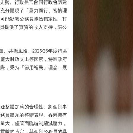
酬走勢。行政長官會同行政會議建
，充分體現了「量力而行、審慎理
則可能影響公務員隊伍穩定性，打
務員提供了實質的收入支持，讓公
擔風險。2025/26年度特區
需龐大財政支出等因素，特區政府
之際，秉持「節用裕民」理念，展
疑整體加薪的合理性。將個別事
公務員體系的整體表現。香港擁有
作量大，儘管面臨編制縮減壓力，
體貢獻的肯定，與個別公務員的具