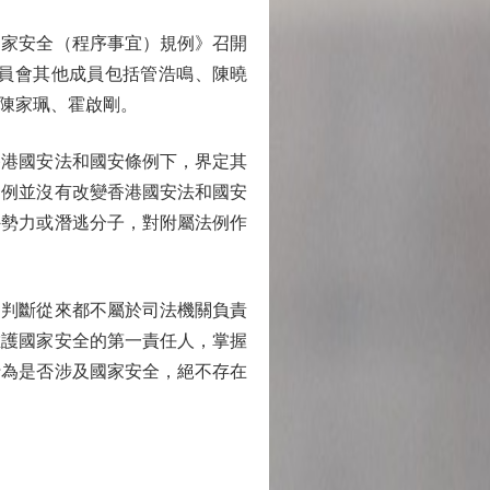
家安全（程序事宜）規例》召開
委員會其他成員包括管浩鳴、陳曉
陳家珮、霍啟剛。
港國安法和國安條例下，界定其
條例並沒有改變香港國安法和國安
外勢力或潛逃分子，對附屬法例作
判斷從來都不屬於司法機關負責
維護國家安全的第一責任人，掌握
行為是否涉及國家安全，絕不存在