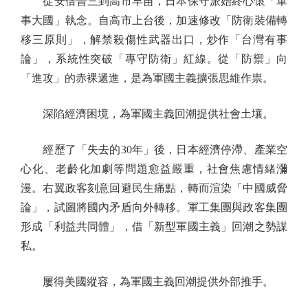
從安倍晉三到高市早苗，日本保守派始終心懷「軍
事大國」執念。自高市上台後，加速修改「防衛裝備轉
移三原則」，解禁殺傷性武器出口，炒作「台灣有事
論」，系統性突破「專守防衛」紅線。從「防禦」向
「進攻」的赤裸遞進，是為軍國主義擴張思維作祟。
深陷經濟困境，為軍國主義回潮提供社會土壤。
經歷了「失去的30年」後，日本經濟停滯、產業空
心化、老齡化加劇等問題愈益嚴重，社會焦慮情緒瀰
漫。右翼政客刻意回避民生痛點，轉而渲染「中國威脅
論」，試圖將國內矛盾向外轉移。軍工集團與政客集團
形成「利益共同體」，借「新型軍國主義」回潮之勢謀
私。
屢得美國縱容，為軍國主義回潮提供外部推手。