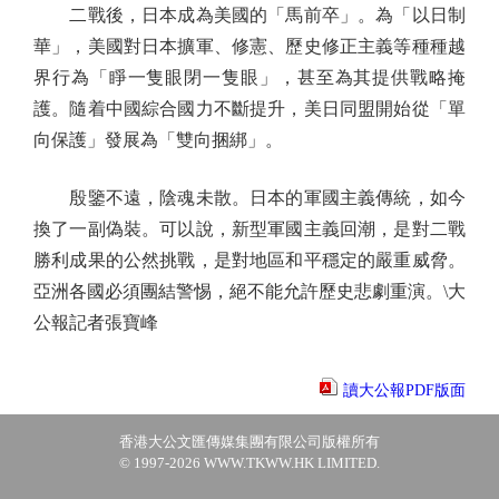
二戰後，日本成為美國的「馬前卒」。為「以日制
華」，美國對日本擴軍、修憲、歷史修正主義等種種越
界行為「睜一隻眼閉一隻眼」，甚至為其提供戰略掩
護。隨着中國綜合國力不斷提升，美日同盟開始從「單
向保護」發展為「雙向捆綁」。
殷鑒不遠，陰魂未散。日本的軍國主義傳統，如今
換了一副偽裝。可以說，新型軍國主義回潮，是對二戰
勝利成果的公然挑戰，是對地區和平穩定的嚴重威脅。
亞洲各國必須團結警惕，絕不能允許歷史悲劇重演。\大
公報記者張寶峰
讀大公報PDF版面
香港大公文匯傳媒集團有限公司版權所有
© 1997-2026 WWW.TKWW.HK LIMITED.