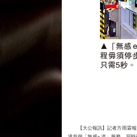
【大公報訊】記者方雨霖報道：
港首個「無感e-道」服務。屆