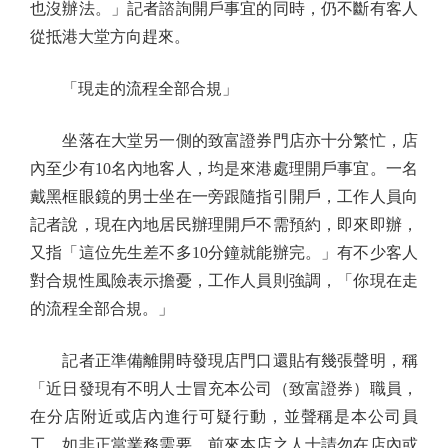
也沒辦法。」記者諮詢開戶事宜的同時，仍不斷有客人
從抵港大堂方向趕來。
「現走的流程全部合規」
坐落在大堂另一側的致富證券門店亦十分繁忙，店
內至少有10名內地客人，均是來港處理開戶事宜。一名
戴黑框眼鏡的男士坐在一旁跟隨指引開戶，工作人員向
記者說，現在內地居民辦理開戶不需預約，即來即辦，
又指「這位先生差不多10分鐘就能辦完。」有不少客人
對合規性風險表示擔憂，工作人員則強調，「你現在走
的流程全部合規。」
記者正準備離開時發現店門口還貼有幾張聲明，稱
「近日發現有不明人士冒充本公司（致富證券）職員，
在分店附近或店內進行可疑行動，並聲稱是本公司員
工，如非正當業務需要，前來本店之人士請勿在店內或