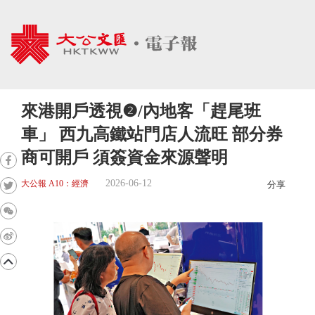
來港開戶透視❷/內地客「趕尾班
車」 西九高鐵站門店人流旺 部分券
商可開戶 須簽資金來源聲明
2026-06-12
大公報 A10：經濟
分享