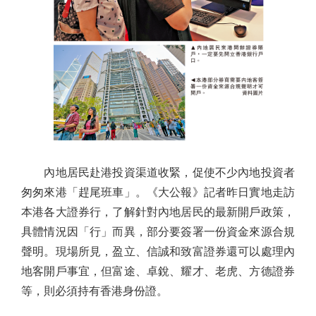
內地居民赴港投資渠道收緊，促使不少內地投資者
匆匆來港「趕尾班車」。《大公報》記者昨日實地走訪
本港各大證券行，了解針對內地居民的最新開戶政策，
具體情況因「行」而異，部分要簽署一份資金來源合規
聲明。現場所見，盈立、信誠和致富證券還可以處理內
地客開戶事宜，但富途、卓銳、耀才、老虎、方德證券
等，則必須持有香港身份證。