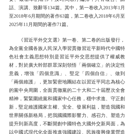
話、演講、致辭等134篇。其中，第一卷收入2013年1月
至2018年6月期間的著作63篇，第二卷收入2018年6月至
2025年11月期間的著作71篇。
《習近平外交文選》第一卷、第二卷的出版發行，
為全黨全國各族人民深入學習貫徹習近平新時代中國特
色社會主義思想特別是習近平外交思想提供了權威教
材，對於廣大幹部群眾深刻領悟「兩個確立」的決定性
意義，增強「四個意識」、堅定「四個自信」、做到
「兩個維護」，更加緊密地團結在以習近平同志為核心
的黨中央周圍，全面貫徹黨的二十大和二十屆歷次全會
精神，緊緊圍繞黨和國家中心任務，穩中求進、守正創
新，堅定維護國家主權、安全、發展利益，塑造我國和
世界關係新格局，把我國國際影響力、感召力、塑造力
提升到新高度，不斷開創中國特色大國外交新局面，為
以中國式現代化全面推進強國建設、民族復興偉業營造