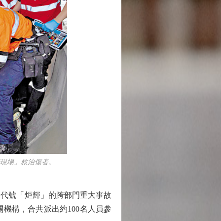
現場」救治傷者。
代號「炬輝」的跨部門重大事故
機構，合共派出約100名人員參