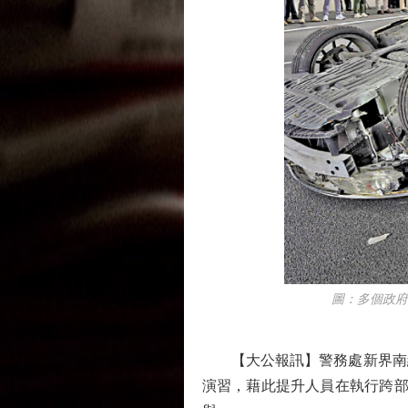
圖：多個政府部
【大公報訊】警務處新界南總
演習，藉此提升人員在執行跨部