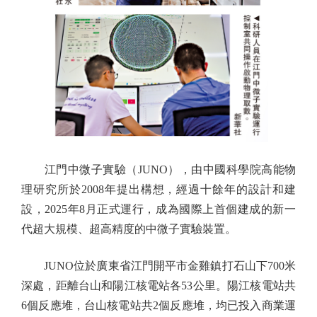
江門中微子實驗（JUNO），由中國科學院高能物
理研究所於2008年提出構想，經過十餘年的設計和建
設，2025年8月正式運行，成為國際上首個建成的新一
代超大規模、超高精度的中微子實驗裝置。
JUNO位於廣東省江門開平市金雞鎮打石山下700米
深處，距離台山和陽江核電站各53公里。陽江核電站共
6個反應堆，台山核電站共2個反應堆，均已投入商業運