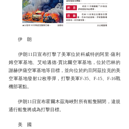
伊 朗
伊朗11日宣布打擊了美軍位於科威特的阿里·薩利
姆空軍基地、艾哈邁德·賈比爾空軍基地，位於巴林的
謝赫伊薩空軍基地等目標，並向位於約旦阿茲拉克的美
空軍基地發射12枚導彈，打擊美軍F-35、F-15、F-16戰
機部署點。
伊朗11日宣布霍爾木茲海峽對所有船隻關閉，違規
通行船隻將成為打擊目標。
美 國