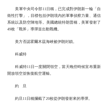
美軍中央司令部11日稱，已完成對伊朗新一輪「自
衛性打擊」，目標包括伊朗境內的軍事偵察力量、通信
系統以及防空陣地等。美國總統特朗普稱，美軍發射了
49枚「戰斧」導彈並出動戰機。
美方否認霍爾木茲海峽被伊朗封鎖。
科威特
科威特11日一度關閉領空，當天晚些時候宣布重新
開放領空並恢復航空運輸。
約 旦
約旦11日稱攔截了20枚從伊朗發射來的導彈。