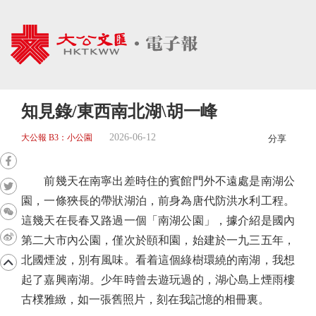
知見錄/東西南北湖\胡一峰
2026-06-12
大公報 B3：小公園
分享
前幾天在南寧出差時住的賓館門外不遠處是南湖公
園，一條狹長的帶狀湖泊，前身為唐代防洪水利工程。
這幾天在長春又路過一個「南湖公園」，據介紹是國內
第二大市內公園，僅次於頤和園，始建於一九三五年，
北國煙波，別有風味。看着這個綠樹環繞的南湖，我想
起了嘉興南湖。少年時曾去遊玩過的，湖心島上煙雨樓
古樸雅緻，如一張舊照片，刻在我記憶的相冊裏。