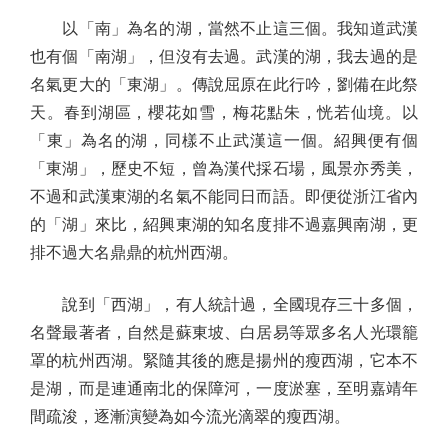
以「南」為名的湖，當然不止這三個。我知道武漢
也有個「南湖」，但沒有去過。武漢的湖，我去過的是
名氣更大的「東湖」。傳說屈原在此行吟，劉備在此祭
天。春到湖區，櫻花如雪，梅花點朱，恍若仙境。以
「東」為名的湖，同樣不止武漢這一個。紹興便有個
「東湖」，歷史不短，曾為漢代採石場，風景亦秀美，
不過和武漢東湖的名氣不能同日而語。即便從浙江省內
的「湖」來比，紹興東湖的知名度排不過嘉興南湖，更
排不過大名鼎鼎的杭州西湖。
說到「西湖」，有人統計過，全國現存三十多個，
名聲最著者，自然是蘇東坡、白居易等眾多名人光環籠
罩的杭州西湖。緊隨其後的應是揚州的瘦西湖，它本不
是湖，而是連通南北的保障河，一度淤塞，至明嘉靖年
間疏浚，逐漸演變為如今流光滴翠的瘦西湖。