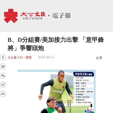
B、D分組賽/美加接力出擊 「意甲鋒
將」爭響頭炮
2026-06-12
大公報 A23：體育
分享