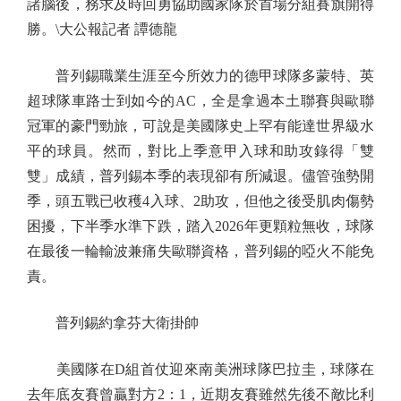
諸腦後，務求及時回勇協助國家隊於首場分組賽旗開得
勝。\大公報記者 譚德龍
普列錫職業生涯至今所效力的德甲球隊多蒙特、英
超球隊車路士到如今的AC，全是拿過本土聯賽與歐聯
冠軍的豪門勁旅，可說是美國隊史上罕有能達世界級水
平的球員。然而，對比上季意甲入球和助攻錄得「雙
雙」成績，普列錫本季的表現卻有所減退。儘管強勢開
季，頭五戰已收穫4入球、2助攻，但他之後受肌肉傷勢
困擾，下半季水準下跌，踏入2026年更顆粒無收，球隊
在最後一輪輸波兼痛失歐聯資格，普列錫的啞火不能免
責。
普列錫約拿芬大衛掛帥
美國隊在D組首仗迎來南美洲球隊巴拉圭，球隊在
去年底友賽曾贏對方2：1，近期友賽雖然先後不敵比利