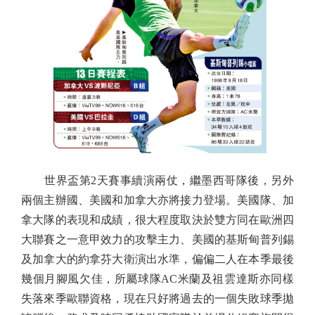
世界盃第2天賽事續演兩仗，繼墨西哥隊後，另外
兩個主辦國、美國和加拿大亦將接力登場。美國隊、加
拿大隊的表現和成績，很大程度取決於雙方同在歐洲四
大聯賽之一意甲效力的攻擊主力、美國的基斯甸普列錫
及加拿大的約拿芬大衛演出水準，偏偏二人在本季最後
幾個月腳風欠佳，所屬球隊AC米蘭及祖雲達斯亦同樣
失落來季歐聯資格，現在只好將過去的一個失敗球季拋