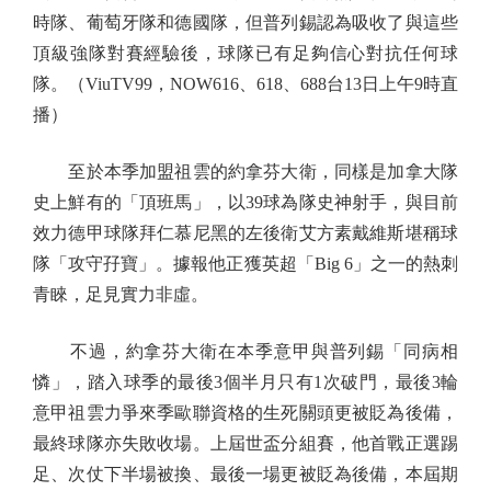
時隊、葡萄牙隊和德國隊，但普列錫認為吸收了與這些
頂級強隊對賽經驗後，球隊已有足夠信心對抗任何球
隊。（ViuTV99，NOW616、618、688台13日上午9時直
播）
至於本季加盟祖雲的約拿芬大衛，同樣是加拿大隊
史上鮮有的「頂班馬」，以39球為隊史神射手，與目前
效力德甲球隊拜仁慕尼黑的左後衛艾方素戴維斯堪稱球
隊「攻守孖寶」。據報他正獲英超「Big 6」之一的熱刺
青睞，足見實力非虛。
不過，約拿芬大衛在本季意甲與普列錫「同病相
憐」，踏入球季的最後3個半月只有1次破門，最後3輪
意甲祖雲力爭來季歐聯資格的生死關頭更被貶為後備，
最終球隊亦失敗收場。上屆世盃分組賽，他首戰正選踢
足、次仗下半場被換、最後一場更被貶為後備，本屆期