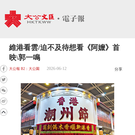
維港看雲/迫不及待想看《阿嬤》首
映\郭一鳴
2026-06-12
大公報 B2：大公園
分享