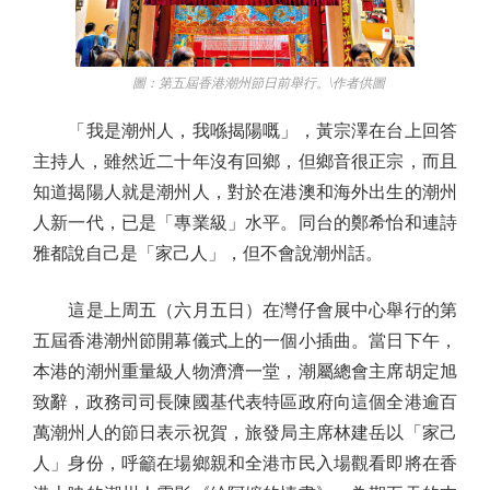
圖：第五屆香港潮州節日前舉行。\作者供圖
「我是潮州人，我喺揭陽嘅」，黃宗澤在台上回答
主持人，雖然近二十年沒有回鄉，但鄉音很正宗，而且
知道揭陽人就是潮州人，對於在港澳和海外出生的潮州
人新一代，已是「專業級」水平。同台的鄭希怡和連詩
雅都說自己是「家己人」，但不會說潮州話。
這是上周五（六月五日）在灣仔會展中心舉行的第
五屆香港潮州節開幕儀式上的一個小插曲。當日下午，
本港的潮州重量級人物濟濟一堂，潮屬總會主席胡定旭
致辭，政務司司長陳國基代表特區政府向這個全港逾百
萬潮州人的節日表示祝賀，旅發局主席林建岳以「家己
人」身份，呼籲在場鄉親和全港市民入場觀看即將在香