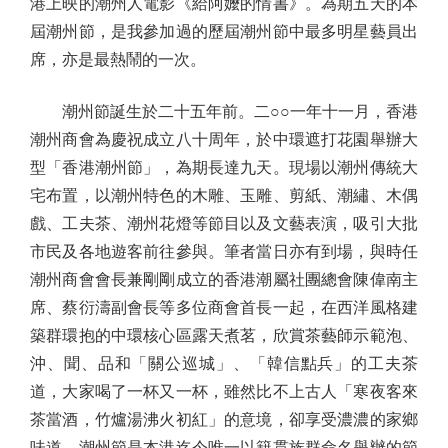
港上映的潮州人電影《給阿嬤的情書》。為期五天的本
屆潮州節，是我參加過的歷屆潮州節中最多明星藝員出
席，亦是最熱鬧的一次。
潮州節誕生於二十五年前。二○○一年十一月，香港
潮州商會為慶祝成立八十周年，於中環遮打花園舉辦大
型「香港潮州節」，為期長達九天。現場以潮州傳統大
宅布置，以潮州特色的木雕、玉雕、剪紙、潮繡、木偶
戲、工夫茶、潮州花燈等節目以及文藝表演，吸引大批
市民及各地遊客前往參與。筆者當日亦有到場，與時任
潮州商會會長兼剛剛成立的香港潮屬社團總會陳偉南主
席、蔡衍濤副會長等多位商會首長一起，在西洋風格建
築群環抱的中環核心區露天煮茗，欣賞茶藝師示範泡、
沖、聞、品和「關公巡城」、「韓信點兵」的工夫茶
道，大家喝了一杯又一杯，雖然比不上古人「寒夜客來
茶當酒，竹爐湯沸火初紅」的意境，卻享受濃濃的家鄉
味道。潮州節是本港迄今唯一以籍貫族群命名舉辦的節