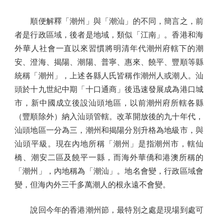
順便解釋「潮州」與「潮汕」的不同，簡言之，前
者是行政區域，後者是地域，類似「江南」。香港和海
外華人社會一直以來習慣將明清年代潮州府轄下的潮
安、澄海、揭陽、潮陽、普寧、惠來、饒平、豐順等縣
統稱「潮州」，上述各縣人氏皆稱作潮州人或潮人。汕
頭於十九世紀中期「十口通商」後迅速發展成為港口城
市，新中國成立後設汕頭地區，以前潮州府所轄各縣
（豐順除外）納入汕頭管轄。改革開放後的九十年代，
汕頭地區一分為三，潮州和揭陽分別升格為地級市，與
汕頭平級。現在內地所稱「潮州」是指潮州市，轄仙
橋、潮安二區及饒平一縣，而海外華僑和港澳所稱的
「潮州」，內地稱為「潮汕」。地名會變，行政區域會
變，但海內外三千多萬潮人的根永遠不會變。
說回今年的香港潮州節，最特別之處是現場到處可