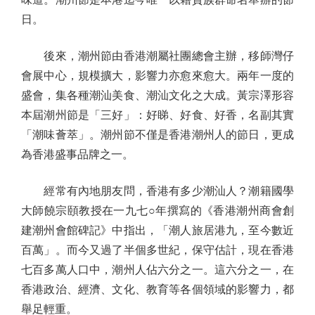
日。
後來，潮州節由香港潮屬社團總會主辦，移師灣仔
會展中心，規模擴大，影響力亦愈來愈大。兩年一度的
盛會，集各種潮汕美食、潮汕文化之大成。黃宗澤形容
本屆潮州節是「三好」：好睇、好食、好香，名副其實
「潮味薈萃」。潮州節不僅是香港潮州人的節日，更成
為香港盛事品牌之一。
經常有內地朋友問，香港有多少潮汕人？潮籍國學
大師饒宗頤教授在一九七○年撰寫的《香港潮州商會創
建潮州會館碑記》中指出，「潮人旅居港九，至今數近
百萬」。而今又過了半個多世紀，保守估計，現在香港
七百多萬人口中，潮州人佔六分之一。這六分之一，在
香港政治、經濟、文化、教育等各個領域的影響力，都
舉足輕重。