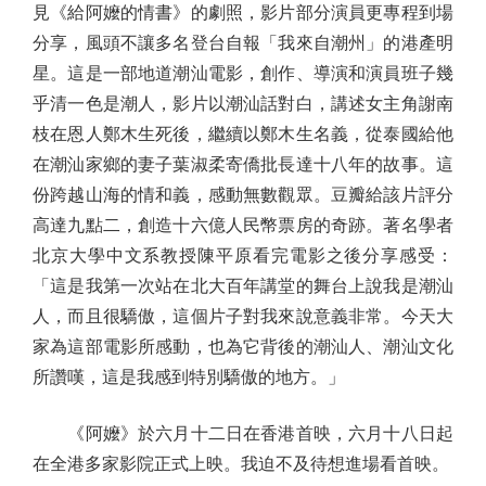
見《給阿嬤的情書》的劇照，影片部分演員更專程到場
分享，風頭不讓多名登台自報「我來自潮州」的港產明
星。這是一部地道潮汕電影，創作、導演和演員班子幾
乎清一色是潮人，影片以潮汕話對白，講述女主角謝南
枝在恩人鄭木生死後，繼續以鄭木生名義，從泰國給他
在潮汕家鄉的妻子葉淑柔寄僑批長達十八年的故事。這
份跨越山海的情和義，感動無數觀眾。豆瓣給該片評分
高達九點二，創造十六億人民幣票房的奇跡。著名學者
北京大學中文系教授陳平原看完電影之後分享感受：
「這是我第一次站在北大百年講堂的舞台上說我是潮汕
人，而且很驕傲，這個片子對我來說意義非常。今天大
家為這部電影所感動，也為它背後的潮汕人、潮汕文化
所讚嘆，這是我感到特別驕傲的地方。」
《阿嬤》於六月十二日在香港首映，六月十八日起
在全港多家影院正式上映。我迫不及待想進場看首映。