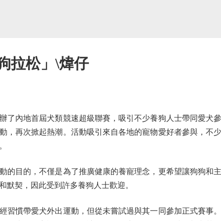
狗拉松」\煒仔
了內地首屆犬類競速超級聯賽，吸引不少養狗人士帶同愛犬參
動，再次掀起熱潮。活動吸引來自各地的寵物愛好者參與，不
。
的目的，不僅是為了推廣健康的養寵理念，更希望讓狗狗和主
和默契，因此受到許多養狗人士歡迎。
習慣帶愛犬外出運動，但從未嘗試過與其一同參加正式賽事。