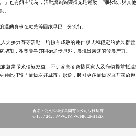
。」也有飼主認為，活動讓狗狗獲得充足運動，同時增加與其
動。
運動賽事在歐美等國家早已十分流行。
犬接力賽等活動，均擁有成熟的運作模式和穩定的參與群體
益增加，相關賽事亦開始逐步興起，展現出廣闊的發展潛力。
遊業帶來積極效益。不少參賽者會攜同家人及寵物提前抵達
更藉此打造「寵物友好城市」形象，吸引更多寵物家庭前來旅遊
香港大公文匯傳媒集團有限公司版權所有
© 1997-2026 WWW.TKWW.HK LIMITED.