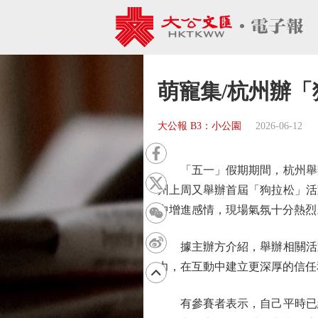
萌寵集/杭州辦「
大公報 B3：小公園
2026-06-12
「五一」假期期間，杭州舉辦
州上周又舉辦首屆「狗拉松」活
中增進感情，現場氣氛十分熱烈
據主辦方介紹，舉辦相關活動
力，在互動中建立更深厚的信任
有參賽者表示，自己平時已經