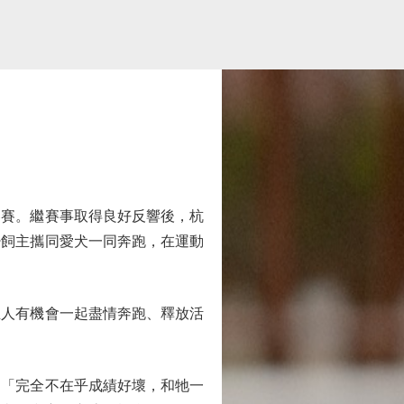
賽。繼賽事取得良好反響後，杭
少飼主攜同愛犬一同奔跑，在運動
人有機會一起盡情奔跑、釋放活
「完全不在乎成績好壞，和牠一