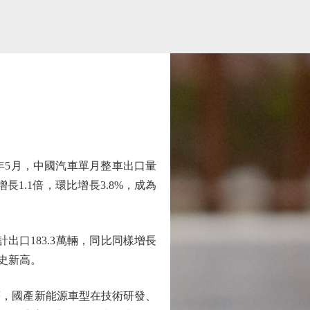
年5月，中國汽車單月整車出口量
長1.1倍，環比增長3.8%，成為
出口183.3萬輛，同比同樣增長
歷史新高。
，國產新能源車型在技術研發、