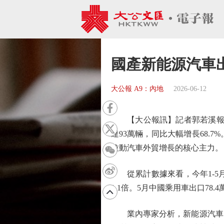
國產新能源汽車出口
大公報 A9：內地
2026-06-12
【大公報訊】記者郭若溪報道：
達93萬輛，同比大幅增長68.7
拉動汽車外貿增長的核心主力。
從累計數據來看，今年1-5月，
1.1倍。5月中國乘用車出口78
業內專家分析，新能源汽車出