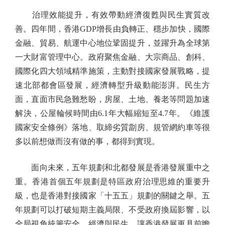
治理效能提升，有效帶動經濟復甦與民生實質改
善。四年間，香港GDP增長由負轉正、穩步加快，國際
金融、貿易、航運中心地位鞏固提升，並躍升為全球第
一大財富管理中心。政府聚焦金融、大宗商品、創科、
國際化四大領域精準施策，主動對接國家發展戰略，提
速北部都會區發展，經濟轉型升級動能澎湃。民生方
面，直面市民急難愁盼，房屋、土地、養老等問題加速
解決，公屋輪候時間由6.1年大幅縮短至4.7年。《維護
國家安全條例》落地、取締劣質劏房、規管網約車等很
多以前想做而沒有做的事，都得到實現。
面向未來，五年規劃和北都發展是香港發展重中之
重。香港首個五年規劃是特區政府治理思維的重要升
級，也是香港對接國家「十五五」規劃的關鍵之舉。五
年規劃可以打破短期主義局限、不受政府換屆影響，以
全局視角統籌安全、經濟與民生，讓香港發展更具前瞻