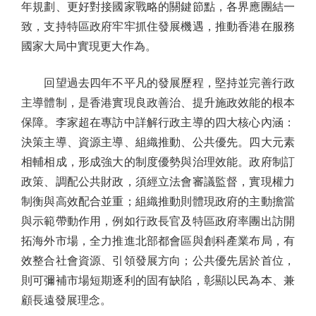
年規劃、更好對接國家戰略的關鍵節點，各界應團結一
致，支持特區政府牢牢抓住發展機遇，推動香港在服務
國家大局中實現更大作為。
回望過去四年不平凡的發展歷程，堅持並完善行政
主導體制，是香港實現良政善治、提升施政效能的根本
保障。李家超在專訪中詳解行政主導的四大核心內涵：
決策主導、資源主導、組織推動、公共優先。四大元素
相輔相成，形成強大的制度優勢與治理效能。政府制訂
政策、調配公共財政，須經立法會審議監督，實現權力
制衡與高效配合並重；組織推動則體現政府的主動擔當
與示範帶動作用，例如行政長官及特區政府率團出訪開
拓海外市場，全力推進北部都會區與創科產業布局，有
效整合社會資源、引領發展方向；公共優先居於首位，
則可彌補市場短期逐利的固有缺陷，彰顯以民為本、兼
顧長遠發展理念。