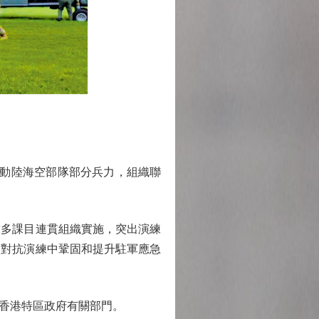
動陸海空部隊部分兵力，組織聯
多課目連貫組織實施，突出演練
和對抗演練中鞏固和提升駐軍應急
香港特區政府有關部門。