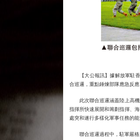
【大公報訊】據解放軍駐香港
合巡邏，重點錘煉部隊應急反應
此次聯合巡邏涵蓋陸上高機動
指揮所快速展開和籌劃指揮、海
處突和遂行多樣化軍事任務的能
聯合巡邏過程中，駐軍嚴格遵