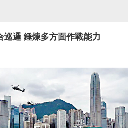
合巡邏 錘煉多方面作戰能力