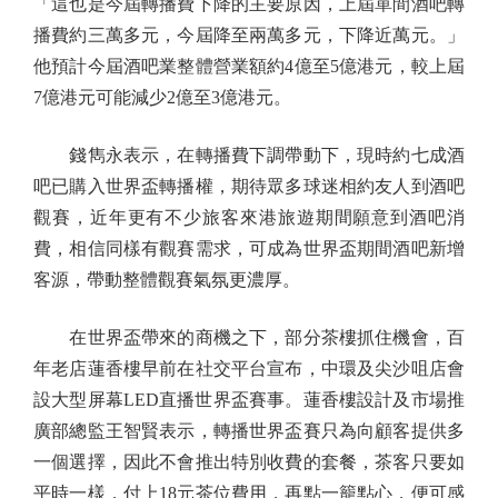
「這也是今屆轉播費下降的主要原因，上屆單間酒吧轉
播費約三萬多元，今屆降至兩萬多元，下降近萬元。」
他預計今屆酒吧業整體營業額約4億至5億港元，較上屆
7億港元可能減少2億至3億港元。
錢雋永表示，在轉播費下調帶動下，現時約七成酒
吧已購入世界盃轉播權，期待眾多球迷相約友人到酒吧
觀賽，近年更有不少旅客來港旅遊期間願意到酒吧消
費，相信同樣有觀賽需求，可成為世界盃期間酒吧新增
客源，帶動整體觀賽氣氛更濃厚。
在世界盃帶來的商機之下，部分茶樓抓住機會，百
年老店蓮香樓早前在社交平台宣布，中環及尖沙咀店會
設大型屏幕LED直播世界盃賽事。蓮香樓設計及市場推
廣部總監王智賢表示，轉播世界盃賽只為向顧客提供多
一個選擇，因此不會推出特別收費的套餐，茶客只要如
平時一樣，付上18元茶位費用，再點一籠點心，便可感