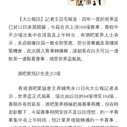
【大公報訊】記者王亞毛報道：四年一度的世界盃
已於12日凌晨開鑼，今屆合共上演104場賽事，賽程中
不少場次集中在清晨及上午時分，有酒吧業界人士表
示，未必能像往屆一般全部受惠。部分茶餐廳及茶樓抓
緊機會，此次購入賽事轉播權，讓顧客在白天可以一邊
飲茶一邊觀看賽事，感受世界盃氣氛。
酒吧業預計生意少2億
香港酒吧業協會主席錢雋永11日向大公報記者表
示，世界盃正式揭幕，場次由以往的64場增至104場，
賽期亦有所延長，酒吧業界積極把握賽事商機，但在時
差影響下，今屆賽事時間安排不及以往理想，約一半賽
事集中在上午時段，預計業界僅能轉播約一半賽事，