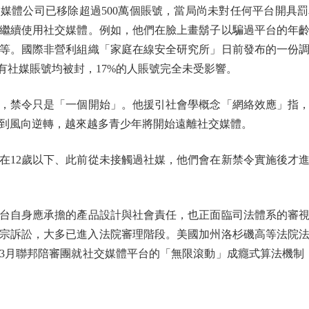
體公司已移除超過500萬個賬號，當局尚未對任何平台開具罰
繼續使用社交媒體。例如，他們在臉上畫鬍子以騙過平台的年
等。國際非營利組織「家庭在線安全研究所」日前發布的一份
年所有社媒賬號均被封，17%的人賬號完全未受影響。
禁令只是「一個開始」。他援引社會學概念「網絡效應」指，
到風向逆轉，越來越多青少年將開始遠離社交媒體。
12歲以下、此前從未接觸過社媒，他們會在新禁令實施後才進
自身應承擔的產品設計與社會責任，也正面臨司法體系的審視
數千宗訴訟，大多已進入法院審理階段。美國加州洛杉磯高等法院法
3月聯邦陪審團就社交媒體平台的「無限滾動」成癮式算法機制，