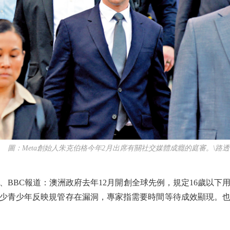
圖：Meta創始人朱克伯格今年2月出席有關社交媒體成癮的庭審。\路透
BC報道：澳洲政府去年12月開創全球先例，規定16歲以下
少青少年反映規管存在漏洞，專家指需要時間等待成效顯現。