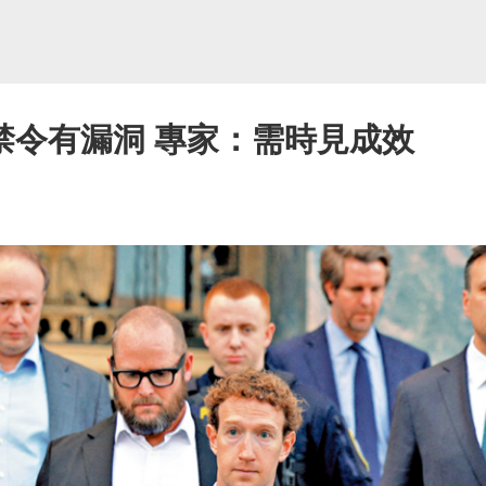
禁令有漏洞 專家：需時見成效