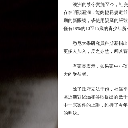
澳洲的禁令實施至今，社交媒
存在明顯漏洞，能夠輕易規避並
期的新賬號，或使用親屬的賬號
僅有19%的10至15歲的青少
悉尼大學研究員科斯基指出，
更多人加入，反之亦然，所以看
有家長表示，如果家中小孩在
大的受益者。
除了政府立法干預，社媒平台
區近期對Meta和谷歌提出的
中一宗案件的上訴，維持了今年
的判決。