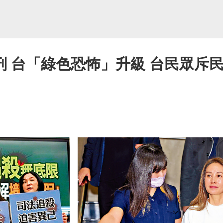
刑 台「綠色恐怖」升級 台民眾斥