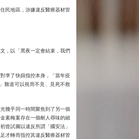
住民地區，涉嫌違反醫療器材管
長文，以「黑夜一定會結束，我們
對準了快篩指控本身，「當年疫
」難道可以視而不見、見死不救
光幾乎同一時間聚焦到了另一個
高金素梅案存在一個耐人尋味的細
最初曾試圖以違反所謂「國安法」
不足才轉而指控其違反醫療器材管