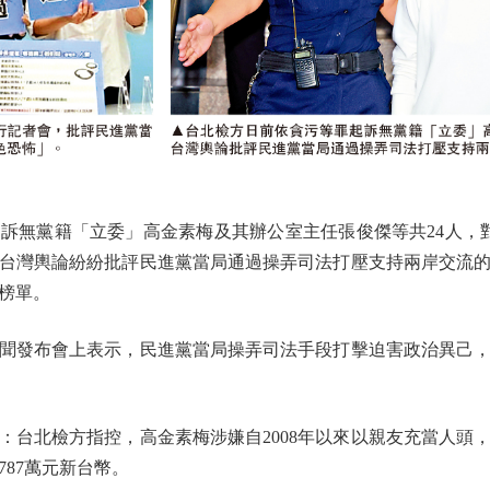
黨籍「立委」高金素梅及其辦公室主任張俊傑等共24人，對
。台灣輿論紛紛批評民進黨當局通過操弄司法打壓支持兩岸交流
榜單。
聞發布會上表示，民進黨當局操弄司法手段打擊迫害政治異己，
北檢方指控，高金素梅涉嫌自2008年以來以親友充當人頭
87萬元新台幣。