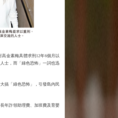
高金素梅具體求刑12年6個月以
的人士，而「綠色恐怖」一詞也迅
大搞「綠色恐怖」，引發島內民
，長年詐領助理費、加班費及育嬰