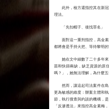
此外，檢方還指控其在新冠疫
理法。
「先扣帽子、後找罪名」
面對這一重刑指控，高金素梅沒
都將會是手持火把、等待黎明的
她在文中細數了二十多年來的
苗和快篩兩缺，缺乏資源的原
嗎？」，她無法理解，為什麼五
然而，讓這起司法案件在島內
更為敏感的維度：辦案主體和執
節，執行搜查與約談的機構，是
「反滲透法」來指控高金素梅，