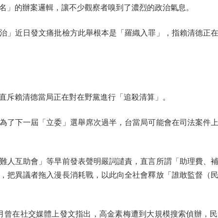
名」的辦案邏輯，讓不少觀察者嗅到了濃烈的政治氣息。
」近日發文痛批檢方此舉根本是「羅織入罪」，指賴清德正在
斥賴清德當局正在對在野黨進行「追殺清算」。
了下一屆「立委」選舉席次過半，台當局可能會在司法案件上
人互助會」等早前發表聲明嚴詞譴責，直言所謂「助理費、補
，把異議者拖入漫長消耗戰，以此向全社會釋放「誰敢監督（
曾在社交媒體上發文指出，高金素梅遭到大規模搜索偵辦，民