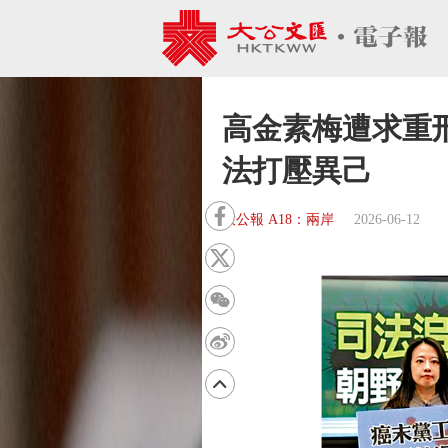
高金素梅遭求重
法打壓異己
大公報 A18：兩岸
2026-06-12