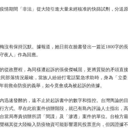
情期間「非法」從大陸引進大量未經核准的快篩試劑，分送原
有保持沉默。據報道，她日前在臉書發出一篇近1800字的
守夜人」作為回應。
從政歷程，為同樣遭起訴的張俊傑喊屈，更將質疑的矛頭直接
住民部落情況嚴峻，當族人紛紛打電話緊急求助時，身為「立委
年前救命防疫的義舉，如今竟會成為被起訴的依據。
迅速發酵的，遠不止於起訴書中的數字和指控。台灣輿論的目
行方式。早在此前案件偵辦階段，就已有島內評論人士指出，
台當局專責偵辦所謂「間諜」及「滲透」案件的單位。台檢方
聲稱其從大陸輸入防疫物資可能影響選民投票意向，但因證據