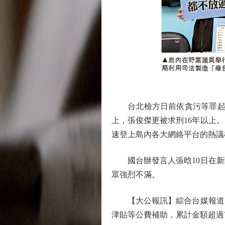
台北檢方日前依貪污等罪起訴無
上，張俊傑更被求刑16年以上
速登上島內各大網絡平台的熱議
國台辦發言人張晗10日在新
眾強烈不滿。
【大公報訊】綜合台媒報道：台
津貼等公費補助，累計金額超過7