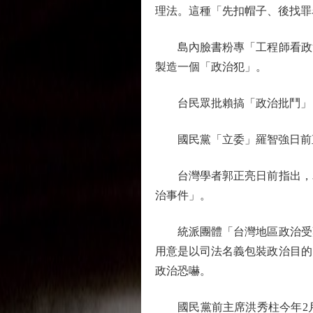
理法。這種「先扣帽子、後找罪
島內臉書粉專「工程師看政治
製造一個「政治犯」。
台民眾批賴搞「政治批鬥」
國民黨「立委」羅智強日前直
台灣學者郭正亮日前指出，為
治事件」。
統派團體「台灣地區政治受難
用意是以司法名義包裝政治目的
政治恐嚇。
國民黨前主席洪秀柱今年2月