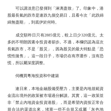
可以講淡意已發揮到「淋漓盡致」了。印象中，港
股最長氣的跌市是連跌九個交易日，且看今次「此跌綿
綿無盡期」，到底伊於何時。
成交額昨日只有2885億元，較上日少320億元。太
多的不明朗因素令投資者卻步。不過，本欄仍認為這次
長氣跌市，不是「股災」，因為股災的最大特點是「恐
慌性拋售」。這一段日子，市場仍在有序運作，沒有恐
慌，所以屬深度調整。
伺機買粵海投資和中建築
連日來，本地金融股備受壓力，主要是內地規範資
金流出境外的政策被市場過分解讀。其實，這一政策並
非「禁止內地資金投資港股」，而是希望內資按正常合
規合法的渠道出來，堵塞一些不合規又或屬「灰色地