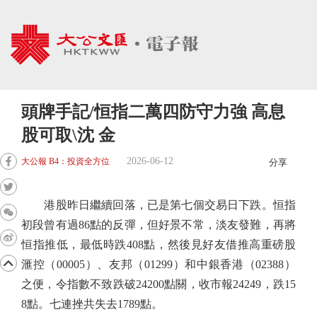
頭牌手記/恒指二萬四防守力強 高息
股可取\沈 金
2026-06-12
大公報 B4：投資全方位
分享
港股昨日繼續回落，已是第七個交易日下跌。恒指
初段曾有過86點的反彈，但好景不常，淡友發難，再將
恒指推低，最低時跌408點，然後見好友借推高重磅股
滙控（00005）、友邦（01299）和中銀香港（02388）
之便，令指數不致跌破24200點關，收市報24249，跌15
8點。七連挫共失去1789點。