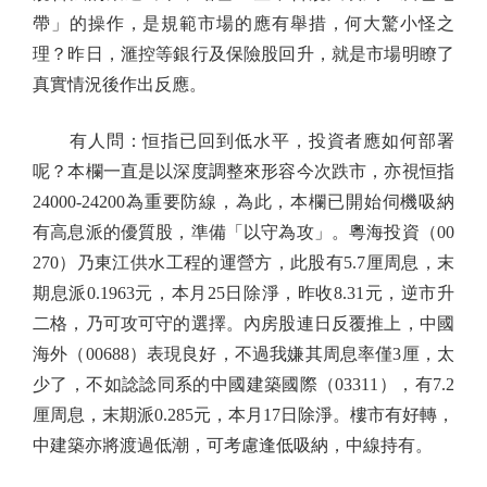
帶」的操作，是規範市場的應有舉措，何大驚小怪之
理？昨日，滙控等銀行及保險股回升，就是市場明瞭了
真實情況後作出反應。
有人問：恒指已回到低水平，投資者應如何部署
呢？本欄一直是以深度調整來形容今次跌市，亦視恒指
24000-24200為重要防線，為此，本欄已開始伺機吸納
有高息派的優質股，準備「以守為攻」。粵海投資（00
270）乃東江供水工程的運營方，此股有5.7厘周息，末
期息派0.1963元，本月25日除淨，昨收8.31元，逆市升
二格，乃可攻可守的選擇。內房股連日反覆推上，中國
海外（00688）表現良好，不過我嫌其周息率僅3厘，太
少了，不如諗諗同系的中國建築國際（03311），有7.2
厘周息，末期派0.285元，本月17日除淨。樓市有好轉，
中建築亦將渡過低潮，可考慮逢低吸納，中線持有。