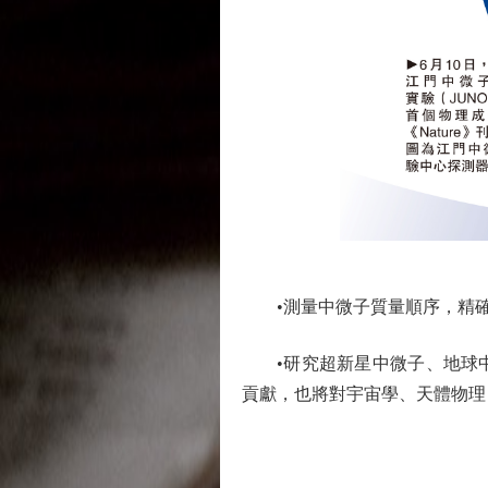
•測量中微子質量順序，精確
•研究超新星中微子、地球中
貢獻，也將對宇宙學、天體物理