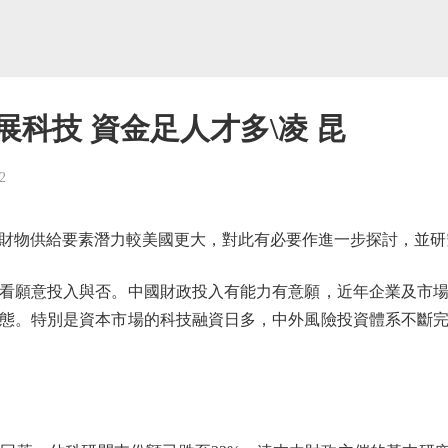
展科技 資金足人才多\凌 昆
2
物供給要素潛力較美國更大，對此有必要作進一步探討，並研
願意投入與否。中國財政投入有能力有意願，近年企業及市場
態。特別是資本市場的科技融資日多，中外風險投資體系不斷