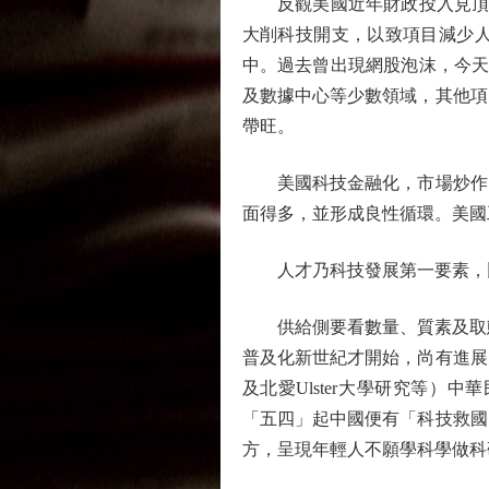
反觀美國近年財政投入見頂回落
大削科技開支，以致項目減少
中。過去曾出現網股泡沫，今天的
及數據中心等少數領域，其他項
帶旺。
美國科技金融化，市場炒作問
面得多，並形成良性循環。美國
人才乃科技發展第一要素，比
供給側要看數量、質素及取態。
普及化新世紀才開始，尚有進展
及北愛Ulster大學研究等
「五四」起中國便有「科技救國
方，呈現年輕人不願學科學做科