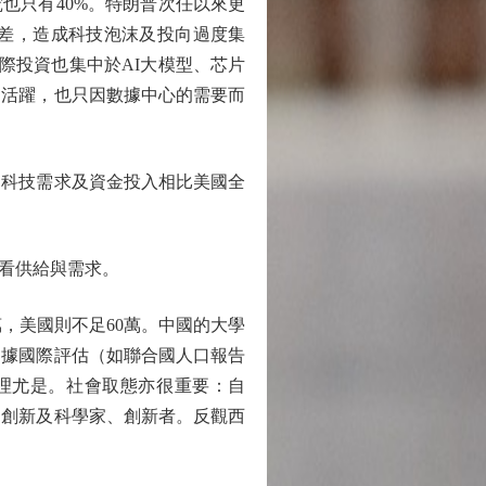
也只有40%。特朗普次任以來更
差，造成科技泡沫及投向過度集
實際投資也集中於AI大模型、芯片
趨活躍，也只因數據中心的需要而
科技需求及資金投入相比美國全
看供給與需求。
，美國則不足60萬。中國的大學
是據國際評估（如聯合國人口報告
數理尤是。社會取態亦很重要：自
、創新及科學家、創新者。反觀西