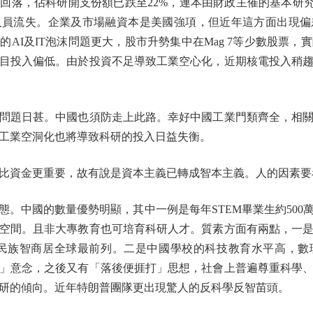
，佔科研開支份額已跌至22%，連本由財政主催的基本研究
人員流失。企業及市場融資本是美國強項，但近年這方面出現偏
AI及IT泡沫問題更大，股市升勢集中在Mag 7等少數股票，
目投入偏低。由於投資不足導致工業空心化，近期核電投入稍
題日甚。中國也須防走上此路。幸好中國工業門類齊全，相關
工業空洞化也將導致科研的投入日益失衡。
資金更重要，故有說是資本主義已轉成智本主義。人的因素要
中國的數量優勢明顯，其中一例是每年STEM畢業生約500萬
空間。且非大專教育也可培育科研人才。質素方面有兩點，一
）中華民族智商居全球最前列。二是中國學校的科技教育水平高，
」意念，之後又有「落後便捱打」思想，社會上普遍尊重科學
研的傾向。近年特朗普團隊更出現驚人的反科學反智苗頭。