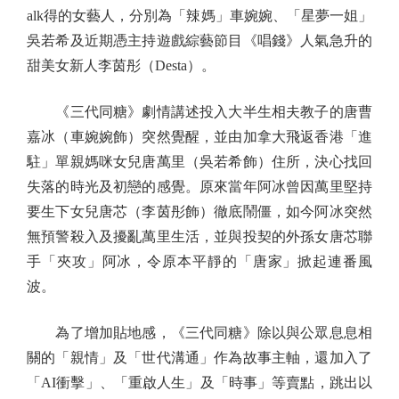
alk得的女藝人，分別為「辣媽」車婉婉、「星夢一姐」
吳若希及近期憑主持遊戲綜藝節目《唱錢》人氣急升的
甜美女新人李茵彤（Desta）。
《三代同糖》劇情講述投入大半生相夫教子的唐曹
嘉冰（車婉婉飾）突然覺醒，並由加拿大飛返香港「進
駐」單親媽咪女兒唐萬里（吳若希飾）住所，決心找回
失落的時光及初戀的感覺。原來當年阿冰曾因萬里堅持
要生下女兒唐芯（李茵彤飾）徹底鬧僵，如今阿冰突然
無預警殺入及擾亂萬里生活，並與投契的外孫女唐芯聯
手「夾攻」阿冰，令原本平靜的「唐家」掀起連番風
波。
為了增加貼地感，《三代同糖》除以與公眾息息相
關的「親情」及「世代溝通」作為故事主軸，還加入了
「AI衝擊」、「重啟人生」及「時事」等賣點，跳出以