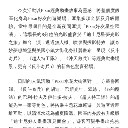
今次活動以Pixar經典動畫故事為靈感，將整個度假
區化身為Pixar好友的遊樂場，匯集多項全新及升級體
驗。當中最矚目的是全新夜間匯演「Pixar好友星空匯
演」，這場長約8分鐘的光影盛宴於「迪士尼星夢光影
之旅」舞台上演，透過無人機、噴泉與投影特效，讓奇
妙夢想城堡與美國小鎮大街化身壯麗畫布，呈現《反斗
奇兵》、《超人特工隊》、《沖天救兵》等經典動畫場
景，更有《反斗奇兵5》的新角色驚喜登場。
日間的人氣活動「Pixar水花大街派對！」亦載譽回
歸。《反斗奇兵》的胡迪、巴斯光年、翠絲，《½的魔
法》的巴利·拉夫及伊仁多·拉夫，《超人特工隊》的超
能先生一家等角色，將搭乘主題花車巡遊，與遊客近距
離互動，以清涼水花為盛夏降溫。園區內亦設有升級版
「迪士尼好友畫畫班見面會」，遊客可親手畫出抱抱