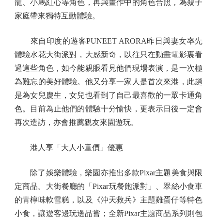
龍、小馬紅心等角色，再與畫作中的角色合照，為親子
家庭帶來獨特互動體驗。
來自印度的遊客PUNEET ARORA昨日與妻女率先
體驗水花大街派對，大感新奇，以往只在動畫電影裏看
過這些角色，如今能親眼看見他們現場表演，是一次極
為難忘的美好體驗。他又分享一家人是首次來港，此趟
是為女兒慶生，女兒也看到了自己最喜歡的一眾卡通角
色。目前為止他們的體驗十分愉快，更表示日後一定會
再次造訪，亦會推薦親友來園遊玩。
港人享「大人小童價」優惠
除了娛樂體驗，樂園亦推出多款Pixar主題美食與限
定商品。大街餐廳的「Pixar玩餐飽派對」、翠絲小食車
的青檸味軟雪糕，以及《沖天救兵》主題雞蛋仔等特色
小食，讓遊客邊玩邊品嘗；全新Pixar主題商品系列則包