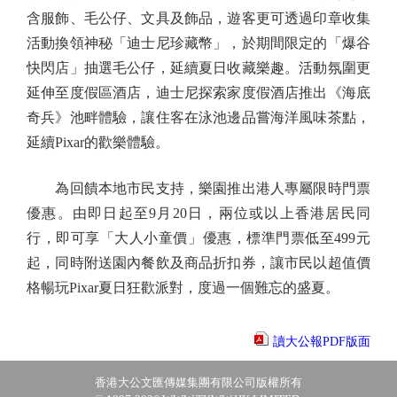
含服飾、毛公仔、文具及飾品，遊客更可透過印章收集
活動換領神秘「迪士尼珍藏幣」，於期間限定的「爆谷
快閃店」抽選毛公仔，延續夏日收藏樂趣。活動氛圍更
延伸至度假區酒店，迪士尼探索家度假酒店推出《海底
奇兵》池畔體驗，讓住客在泳池邊品嘗海洋風味茶點，
延續Pixar的歡樂體驗。
為回饋本地市民支持，樂園推出港人專屬限時門票
優惠。由即日起至9月20日，兩位或以上香港居民同
行，即可享「大人小童價」優惠，標準門票低至499元
起，同時附送園內餐飲及商品折扣券，讓市民以超值價
格暢玩Pixar夏日狂歡派對，度過一個難忘的盛夏。
讀大公報PDF版面
香港大公文匯傳媒集團有限公司版權所有