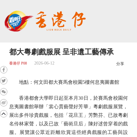
都大粵劇戲服展 呈非遺工藝傳承
2026-06-12
香港仔 P08
分享
地點：何文田都大賽馬會校園5樓何息夷圖書館
香港都會大學即日起至本月30日，於賽馬會校園何
息夷圖書館舉辦「裳心貫藝聲好芳華」粵劇戲服展覽，
展出多件珍貴戲服，包括「花旦王」芳艷芬、已故粵劇
名伶林家聲，以及已故「藝術旦后」陳好逑曾穿着的戲
服。展覽讓公眾近距離欣賞這些經典戲服的工藝與設