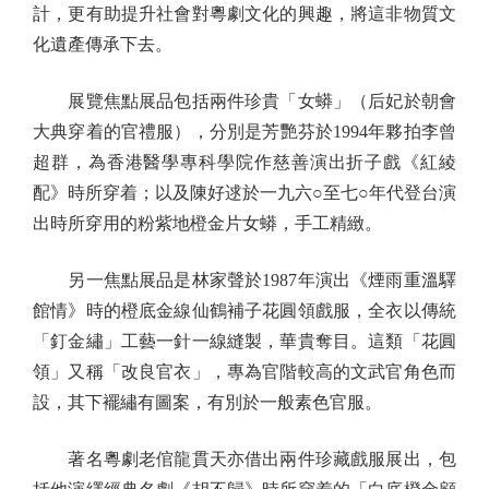
計，更有助提升社會對粵劇文化的興趣，將這非物質文
化遺產傳承下去。
展覽焦點展品包括兩件珍貴「女蟒」（后妃於朝會
大典穿着的官禮服），分別是芳艷芬於1994年夥拍李曾
超群，為香港醫學專科學院作慈善演出折子戲《紅綾
配》時所穿着；以及陳好逑於一九六○至七○年代登台演
出時所穿用的粉紫地橙金片女蟒，手工精緻。
另一焦點展品是林家聲於1987年演出《煙雨重溫驛
館情》時的橙底金線仙鶴補子花圓領戲服，全衣以傳統
「釘金繡」工藝一針一線縫製，華貴奪目。這類「花圓
領」又稱「改良官衣」，專為官階較高的文武官角色而
設，其下襬繡有圖案，有別於一般素色官服。
著名粵劇老倌龍貫天亦借出兩件珍藏戲服展出，包