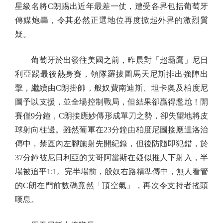
星級名將C朗踢出近年最差一仗，遭受各界包括葡萄牙
傳媒炮轟，令其必然正選地位再度掀起外界的激烈質
疑。
葡萄牙於出發往美國之前，昨晨對「超霸鷹」尼日
利亞踢最後熱身賽，領隊羅拔圖馬天尼斯排出強陣出
擊，繼續由C朗掛帥，般奴費南迪斯、坦卡奧及柏度尼
圖予以支援，並全場控制戰局，但結果卻贏得尷尬！開
賽僅9分鐘，C朗接應妙傳形成單刀之勢，卻失望地將皮
球射向柱邊。雖然葡軍在23分鐘由柏度尼圖接應達洛治
傳中，禁區內左腳施射先開紀錄，但後防隨即犯錯，於
37分鐘被尼日利亞的艾哥阿當斯在疑似推人下射入，半
場被追平1:1。完半場前，般奴右路精準傳中，無人看管
的C朗在門前數碼竟然「頂空氣」，再次令支持者搖頭
嘆息。