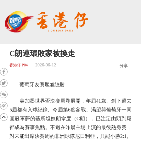
C朗連環敗家被換走
2026-06-12
香港仔 P04
分享
葡萄牙友賽尷尬險勝
美加墨世界盃決賽周剛展開，年屆41歲、創下過去
5屆都有入球紀錄、今屆第6度參戰、渴望與葡萄牙一同
圓冠軍夢的基斯坦奴朗拿度（C朗），已注定由頭到尾
都成為賽事焦點。不過在昨晨主場上演的最後熱身賽，
對未能出席決賽周的非洲球隊尼日利亞，只能小勝2:1。