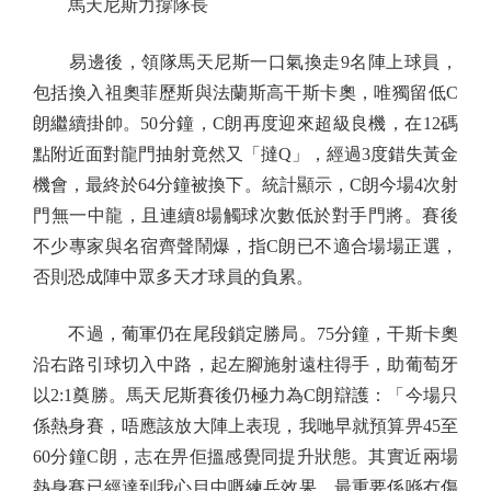
馬天尼斯力撐隊長
易邊後，領隊馬天尼斯一口氣換走9名陣上球員，
包括換入祖奧菲歷斯與法蘭斯高干斯卡奧，唯獨留低C
朗繼續掛帥。50分鐘，C朗再度迎來超級良機，在12碼
點附近面對龍門抽射竟然又「撻Q」，經過3度錯失黃金
機會，最終於64分鐘被換下。統計顯示，C朗今場4次射
門無一中龍，且連續8場觸球次數低於對手門將。賽後
不少專家與名宿齊聲鬧爆，指C朗已不適合場場正選，
否則恐成陣中眾多天才球員的負累。
不過，葡軍仍在尾段鎖定勝局。75分鐘，干斯卡奧
沿右路引球切入中路，起左腳施射遠柱得手，助葡萄牙
以2:1奠勝。馬天尼斯賽後仍極力為C朗辯護：「今場只
係熱身賽，唔應該放大陣上表現，我哋早就預算畀45至
60分鐘C朗，志在畀佢搵感覺同提升狀態。其實近兩場
熱身賽已經達到我心目中嘅練兵效果，最重要係喺冇傷