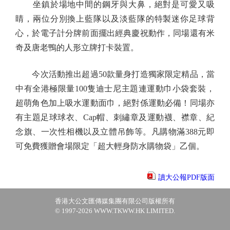
坐鎮於場地中間的鋼牙與大鼻，絕對是可愛又吸
睛，兩位分別換上藍隊以及淡藍隊的特製迷你足球背
心，於電子計分牌前面擺出經典慶祝動作，同場還有米
奇及唐老鴨的人形立牌打卡裝置。
今次活動推出超過50款量身打造獨家限定精品，當
中有全港極限量100隻迪士尼主題連運動巾小袋套裝，
超萌角色加上吸水運動面巾，絕對係運動必備！同場亦
有主題足球球衣、Cap帽、刺繡章及運動襪、襟章、紀
念旗、一次性相機以及立體吊飾等。凡購物滿388元即
可免費獲贈會場限定「超大輕身防水購物袋」乙個。
讀大公報PDF版面
香港大公文匯傳媒集團有限公司版權所有
© 1997-2026 WWW.TKWW.HK LIMITED.