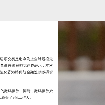
這項交易是迄今為止全球規模最
行董事兼總裁鮑克運昨表示，本次
步強化香港將傳統金融連接數碼資
年期的數碼債券。同時，數碼債券於
天縮短至3個工作天。