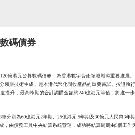
元數碼債券
20億港元公募數碼債券，為香港數字資產領域增添重要進展。
分類賬技術生成，是本港代幣化固收產品的重要嘗試。按證執
度提升，最高峰期的合計認購金額約240億港元等值，將進一
別為60億港元2年期、25億港元 5年期及30億元人民幣3
成，由債務工具中央結算系統營運，成功將結算周期由5個工作