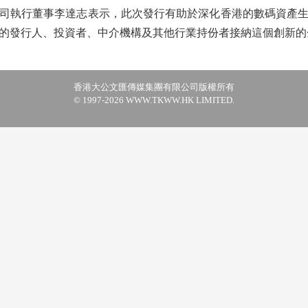
執行董事李達志表示，此次發行有助於深化香港的數碼資產生
的發行人、投資者、中介機構及其他行業持份者接納這個創新的
香港大公文匯傳媒集團有限公司版權所有
© 1997-2026 WWW.TKWW.HK LIMITED.