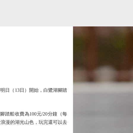
日（13日）開始，白鷺湖腳踏
船收費為100元/20分鐘（每
最浪漫的湖光山色，玩完還可以去