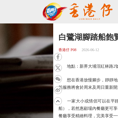
白鷺湖腳踏船飽
香港仔 P08
2026-06-12
地點：新界大埔滘紅林路2號Lak
想在香港放慢腳步，靜靜地感
船服務將會於周末及周日重新開
一家大小或情侶可以在平靜的湖
船），若然惠顧場內餐廳更可享
餐廳享受精緻料理，完美享受一個Week