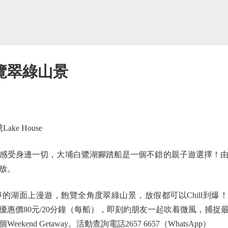
覽翠綠山景
e House
受身邊一切，大埔白鷺湖腳踏船是一個不錯的親子遊選擇！由明
放。
面上漫遊，飽覽全角度翠綠山景，放假都可以Chill到爆！腳踏
優惠價80元/20分鐘（每船），即刻約朋友一起吹着微風，捕捉
end Getaway。活動查詢電話2657 6657（WhatsApp）