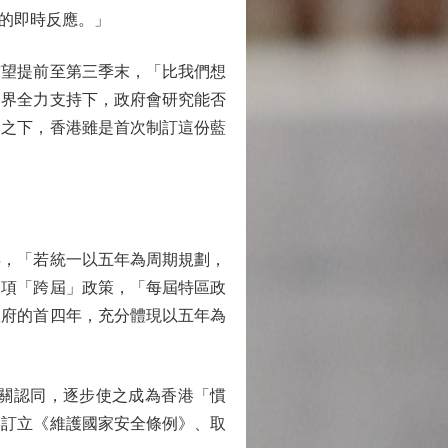
的即時反應。」
望提前至第三季末，「比我們想
各界全力支持下，政府會研究能否
比之下，香港雖是首次制訂這份藍
年，「若統一以五年為周期規劃，
一項「跨屆」政策，「每屆特區政
政府的首四年，充分體現以五年為
關認同，逐步使之成為香港「慣
動訂立《維護國家安全條例》、取