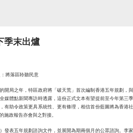
下季末出爐
：將落區聆聽民意
開局之年，特區政府將「破天荒」首次編制香港五年規劃，與
全媒體點新聞專訪時透露，這份正式文本有望提前至今年第三
，有助令政策更具系統性、更有條理，相信首份藍圖將為香港
的施政報告亦會與之對接。
）發表五年規劃諮詢文件，並展開為期兩個月的公眾諮詢。李家