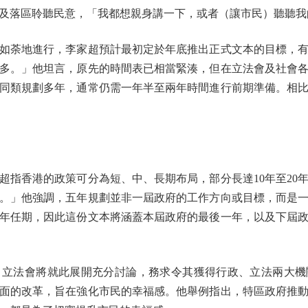
及落區聆聽民意，「我都想親身講一下，或者（讓市民）聽聽我
荼地進行，李家超預計最初定於年底推出正式文本的目標，有
多。」他坦言，原先的時間表已相當緊湊，但在立法會及社會
同類規劃多年，通常仍需一年半至兩年時間進行前期準備。相
香港的政策可分為短、中、長期布局，部分長達10年至20
。」他強調，五年規劃並非一屆政府的工作方向或目標，而是
年任期，因此這份文本將涵蓋本屆政府的最後一年，以及下屆
法會將就此展開充分討論，務求令其獲得行政、立法兩大機
面的改革，旨在強化市民的幸福感。他舉例指出，特區政府推