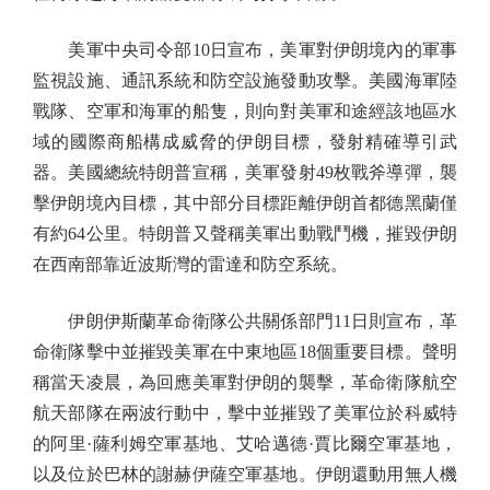
美軍中央司令部10日宣布，美軍對伊朗境內的軍事
監視設施、通訊系統和防空設施發動攻擊。美國海軍陸
戰隊、空軍和海軍的船隻，則向對美軍和途經該地區水
域的國際商船構成威脅的伊朗目標，發射精確導引武
器。美國總統特朗普宣稱，美軍發射49枚戰斧導彈，襲
擊伊朗境內目標，其中部分目標距離伊朗首都德黑蘭僅
有約64公里。特朗普又聲稱美軍出動戰鬥機，摧毀伊朗
在西南部靠近波斯灣的雷達和防空系統。
伊朗伊斯蘭革命衛隊公共關係部門11日則宣布，革
命衛隊擊中並摧毀美軍在中東地區18個重要目標。聲明
稱當天凌晨，為回應美軍對伊朗的襲擊，革命衛隊航空
航天部隊在兩波行動中，擊中並摧毀了美軍位於科威特
的阿里·薩利姆空軍基地、艾哈邁德·賈比爾空軍基地，
以及位於巴林的謝赫伊薩空軍基地。伊朗還動用無人機