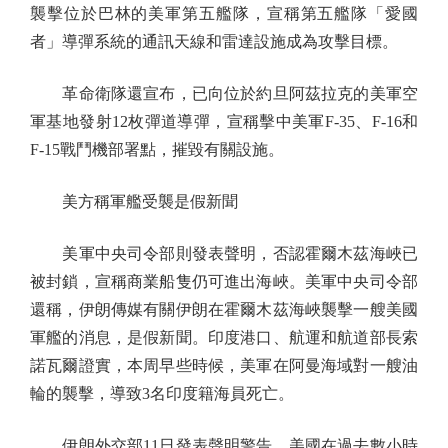
襲擊位於巴林的美軍第五艦隊，宣稱第五艦隊「愛國
者」導彈系統的通訊天線和雷達設施成為攻擊目標。
革命衛隊還宣布，已向位於約旦阿茲拉克的美軍空
軍基地發射12枚彈道導彈，宣稱擊中美軍F-35、F-16和
F-15戰鬥機部署點，摧毀有關設施。
美方稱軍艦受襲是假新聞
美軍中央司令部則發表聲明，否認霍爾木茲海峽已
被封鎖，宣稱商業船隻仍可進出海峽。美軍中央司令部
還稱，伊朗傳媒有關伊朗在霍爾木茲海峽襲擊一艘美國
軍艦的消息，是假新聞。印度港口、航運和航道部長索
諾瓦爾證實，本周早些時候，美軍在阿曼海域對一艘油
輪的襲擊，導致3名印度籍海員死亡。
伊朗外交部11日發表聲明警告，美國在過去數小時