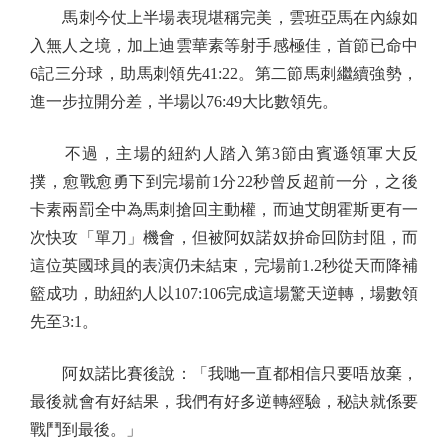
馬刺今仗上半場表現堪稱完美，雲班亞馬在內線如
入無人之境，加上迪雲華素等射手感極佳，首節已命中
6記三分球，助馬刺領先41:22。第二節馬刺繼續強勢，
進一步拉開分差，半場以76:49大比數領先。
不過，主場的紐約人踏入第3節由賓遜領軍大反
撲，愈戰愈勇下到完場前1分22秒曾反超前一分，之後
卡素兩罰全中為馬刺搶回主動權，而迪艾朗霍斯更有一
次快攻「單刀」機會，但被阿奴諾奴拚命回防封阻，而
這位英國球員的表演仍未結束，完場前1.2秒從天而降補
籃成功，助紐約人以107:106完成這場驚天逆轉，場數領
先至3:1。
阿奴諾比賽後說：「我哋一直都相信只要唔放棄，
最後就會有好結果，我們有好多逆轉經驗，秘訣就係要
戰鬥到最後。」