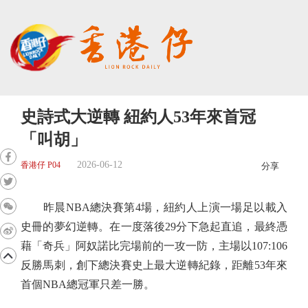
史詩式大逆轉 紐約人53年來首冠
「叫胡」
2026-06-12
香港仔 P04
分享
昨晨NBA總決賽第4場，紐約人上演一場足以載入
史冊的夢幻逆轉。在一度落後29分下急起直追，最終憑
藉「奇兵」阿奴諾比完場前的一攻一防，主場以107:106
反勝馬刺，創下總決賽史上最大逆轉紀錄，距離53年來
首個NBA總冠軍只差一勝。