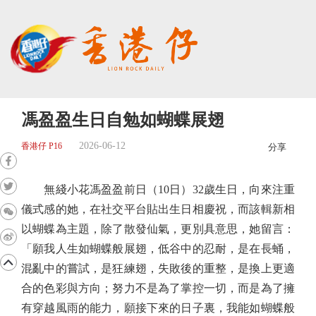
馮盈盈生日自勉如蝴蝶展翅
2026-06-12
香港仔 P16
分享
無綫小花馮盈盈前日（10日）32歲生日，向來注重
儀式感的她，在社交平台貼出生日相慶祝，而該輯新相
以蝴蝶為主題，除了散發仙氣，更別具意思，她留言：
「願我人生如蝴蝶般展翅，低谷中的忍耐，是在長蛹，
混亂中的嘗試，是狂練翅，失敗後的重整，是換上更適
合的色彩與方向；努力不是為了掌控一切，而是為了擁
有穿越風雨的能力，願接下來的日子裏，我能如蝴蝶般