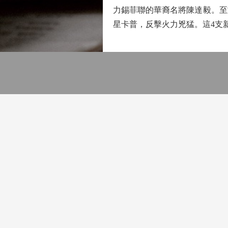
力錫菲聯的華裔名將陳達毅。至
星卡普，反擊火力兇猛。這4支