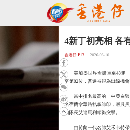
4新丁初亮相 各
香港仔 P13
2026-06-10
美加墨世界盃擴軍至48隊，令
至第82位，普遍被視為出線機
當中排名最高的「中亞白狼」
名宿簡拿華路執掌帥印，最具黑
的隊長艾達馬利領銜突擊。
由荷蘭一代名帥艾禾卡特帶領的