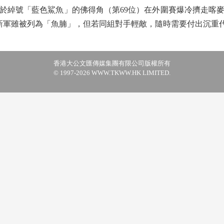
於綽號「藍色鯊魚」的佛得角（第69位）在外圍賽爆冷擠走喀麥
新軍雖被列為「魚腩」，但若同組對手輕敵，隨時需要付出沉重
香港大公文匯傳媒集團有限公司版權所有
© 1997-2026 WWW.TKWW.HK LIMITED.