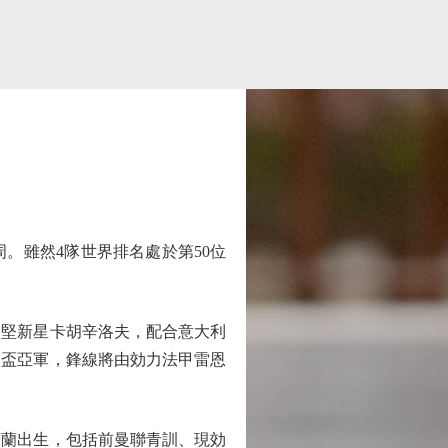
。雖然4隊世界排名處於第50位
堅新星卡胡辛洛夫，配合意大利
伯盃亞軍，鋒線將由効力法甲雷恩
荷蘭出生，包括前曼聯青訓、現効