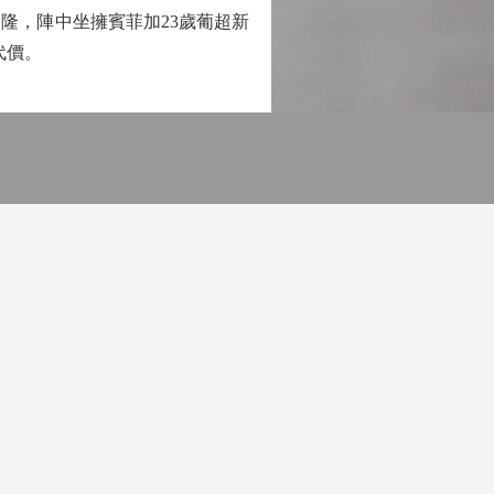
隆，陣中坐擁賓菲加23歲葡超新
代價。