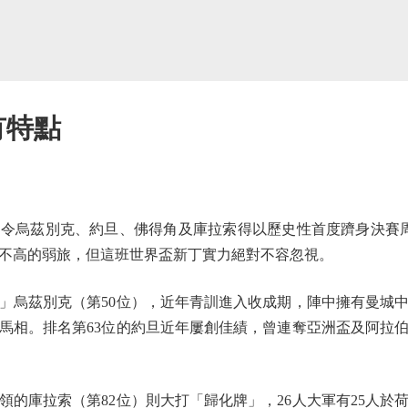
有特點
烏茲別克、約旦、佛得角及庫拉索得以歷史性首度躋身決賽周
會不高的弱旅，但這班世界盃新丁實力絕對不容忽視。
烏茲別克（第50位），近年青訓進入收成期，陣中擁有曼城中
馬相。排名第63位的約旦近年屢創佳績，曾連奪亞洲盃及阿拉
庫拉索（第82位）則大打「歸化牌」，26人大軍有25人於