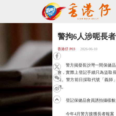
警拘6人涉呃長
香港仔 P03
2026-06-10
警方揭發長沙灣一間保健品店
會，實際上登記手續只為盜取
口。警方前日採取代號「義師」
錢。
登記保健品會員誘拍攝樣貌
今年4月警方接獲長者報案，