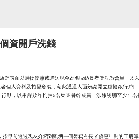
者個資開戶洗錢
舖表面以購物優惠或贈送現金為名吸納長者登記做會員，又以
長者個人資料及拍攝容貌，藉此通過人面辨識開立虛擬銀行戶口
行動，以串謀欺詐拘捕6名集團骨幹成員，涉嫌誘騙至少41
指早前透過親友介紹到觀塘一個聲稱有長者優惠計劃的工廈單