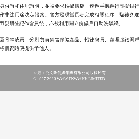
身份證和住址證明，並被要求拍攝樣貌，透過手機進行虛擬銀
作非法用途決定報案。警方發現當長者完成相關程序，騙徒會
而親朋登記作會員後，亦被利用開立傀儡戶口助洗黑錢。
集團骨幹成員，分別負責銷售保健產品、招徠會員、處理虛銀開
將個資隨便提供予他人。
香港大公文匯傳媒集團有限公司版權所有
© 1997-2026 WWW.TKWW.HK LIMITED.