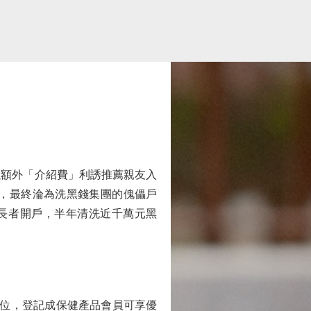
額外「介紹費」利誘推薦親友入
，最終淪為洗黑錢集團的傀儡戶
名長者開戶，半年清洗近千萬元黑
位，登記成保健產品會員可享優