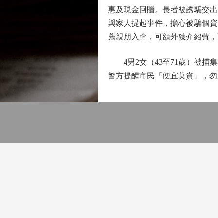
惠及現金回贈。長者被誘騙交出
與家人提起事件，擔心被騙個資
薦親朋入會，可額外獲介紹費，
4男2女（43至71歲）被捕
警方提醒市民「便宜莫貪」，勿