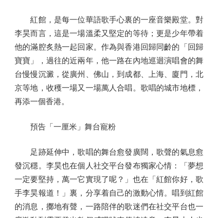
紅館，是每一位華語歌手心裏的一座音樂殿堂。對
李昊而言，這是一場溫柔又堅定的等待；更是少年帶着
他的滿腔炙熱一起回家。作為與香港回歸同齡的「回歸
寶寶」，過往的近兩年，他一路在內地巡迴演唱會的舞
台慢慢沉澱，從廣州、佛山，到成都、上海、廈門，北
京等地，收穫一場又一場萬人合唱。歌唱的城市地標，
再添一個香港。
預告「一厘米」舞台寵粉
足跡延伸中，歌唱的舞台愈發廣闊，歌聲的氣息愈
發沉穩。李昊也在個人社交平台發布獨家心情：「夢想
一定要堅持，萬一它實現了呢？」也在「紅館你好，歌
手李昊報道！」裏，分享着自己的激動心情。唱到紅館
的消息，擲地有聲，一路陪伴的歌迷們在社交平台也一