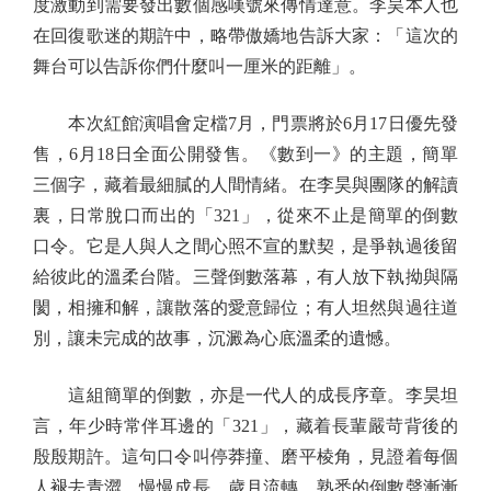
度激動到需要發出數個感嘆號來傳情達意。李昊本人也
在回復歌迷的期許中，略帶傲嬌地告訴大家：「這次的
舞台可以告訴你們什麼叫一厘米的距離」。
本次紅館演唱會定檔7月，門票將於6月17日優先發
售，6月18日全面公開發售。《數到一》的主題，簡單
三個字，藏着最細膩的人間情緒。在李昊與團隊的解讀
裏，日常脫口而出的「321」，從來不止是簡單的倒數
口令。它是人與人之間心照不宣的默契，是爭執過後留
給彼此的溫柔台階。三聲倒數落幕，有人放下執拗與隔
閡，相擁和解，讓散落的愛意歸位；有人坦然與過往道
別，讓未完成的故事，沉澱為心底溫柔的遺憾。
這組簡單的倒數，亦是一代人的成長序章。李昊坦
言，年少時常伴耳邊的「321」，藏着長輩嚴苛背後的
殷殷期許。這句口令叫停莽撞、磨平棱角，見證着每個
人褪去青澀、慢慢成長。歲月流轉，熟悉的倒數聲漸漸