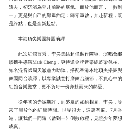
遠去，卻沉澱為奔赴前路的底氣。而於他而言，「數到
一」更是與自己的鄭重約定：歸零重啟，奔赴新程，既
是終點，也是全新起點。
本港頂尖樂團舞團演繹
此次紅館首秀，李昊集結超強製作陣容。演唱會繼
續攜手導演Mark Cheng，更特邀金牌音樂總監梁翹柏、
知名混音師周天澈鼎力助陣，搭配香港本地頂尖樂團與
舞團同台演繹，以專業誠意打磨舞台細節，不負心中的
紅館音樂殿堂，更不負每一份奔赴而來的熱愛。
從年初的赤誠期許，到盛夏的如約相見。李昊，等
來了屬於他的紅館時間。世界很大，這裏有窗。7月香
港，讓我們一同隨《數到一》倒數啟程，見證少年夢想
成真。