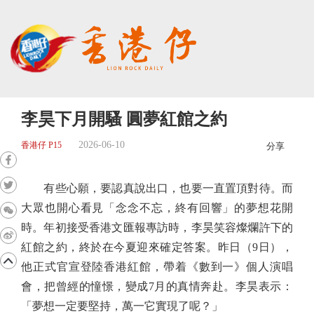
李昊下月開騷 圓夢紅館之約
2026-06-10
香港仔 P15
分享
有些心願，要認真說出口，也要一直置頂對待。而
大眾也開心看見「念念不忘，終有回響」的夢想花開
時。年初接受香港文匯報專訪時，李昊笑容燦爛許下的
紅館之約，終於在今夏迎來確定答案。昨日（9日），
他正式官宣登陸香港紅館，帶着《數到一》個人演唱
會，把曾經的憧憬，變成7月的真情奔赴。李昊表示：
「夢想一定要堅持，萬一它實現了呢？」