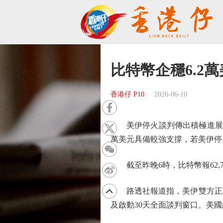
比特幣企穩6.2
香港仔 P10
2026-06-10
美伊停火談判傳出積極進展，比
萬美元具備較強支撐，若美伊停
截至昨晚6時，比特幣報62,70
路透社報道指，美伊雙方正朝
及啟動30天全面談判窗口。美