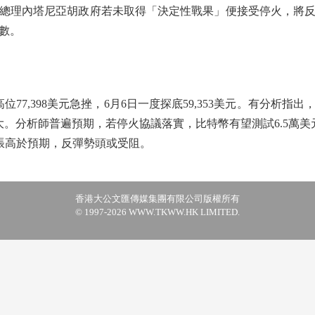
理內塔尼亞胡政府若未取得「決定性戰果」便接受停火，將反
數。
7,398美元急挫，6月6日一度探底59,353美元。有分析指
大。分析師普遍預期，若停火協議落實，比特幣有望測試6.5萬美
通脹高於預期，反彈勢頭或受阻。
香港大公文匯傳媒集團有限公司版權所有
© 1997-2026 WWW.TKWW.HK LIMITED.