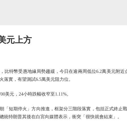
萬美元上方
特幣受惠地緣局勢趨緩，今日在逾兩周低位6.2萬美元附近
火落實，有望測試6.5萬美元阻力位。
0美元，24小時跌幅收窄至1.11%。
「短期停火」方向推進，框架分三階段落實，包括正式終止戰
國總統特朗普其後在白宮向媒體表示，衝突「很快就會結束」。