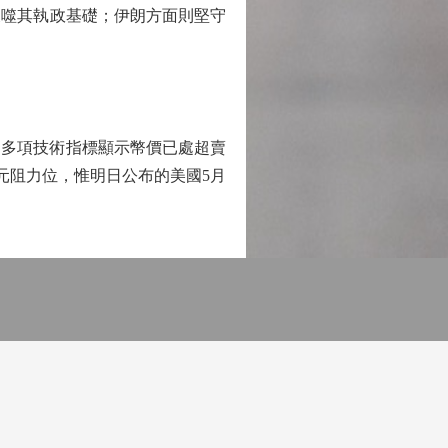
噬其執政基礎；伊朗方面則堅守
出，多項技術指標顯示幣價已處超賣
元阻力位，惟明日公布的美國5月